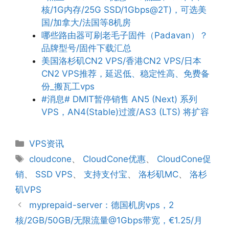
核/1G内存/25G SSD/1Gbps@2T)，可选美
国/加拿大/法国等8机房
哪些路由器可刷老毛子固件（Padavan）？
品牌型号/固件下载汇总
美国洛杉矶CN2 VPS/香港CN2 VPS/日本
CN2 VPS推荐，延迟低、稳定性高、免费备
份_搬瓦工vps
#消息# DMIT暂停销售 AN5 (Next) 系列
VPS，AN4(Stable)过渡/AS3 (LTS) 将扩容
分
VPS资讯
类
标
cloudcone
、
CloudCone优惠
、
CloudCone促
签
销
、
SSD VPS
、
支持支付宝
、
洛杉矶MC
、
洛杉
矶VPS
myprepaid-server：德国机房vps，2
核/2GB/50GB/无限流量@1Gbps带宽，€1.25/月