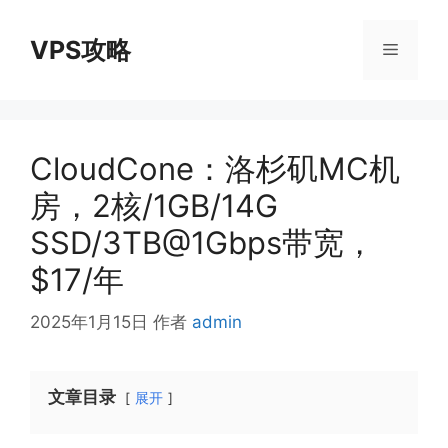
跳
至
VPS攻略
菜
内
容
单
CloudCone：洛杉矶MC机
房，2核/1GB/14G
SSD/3TB@1Gbps带宽，
$17/年
2025年1月15日
作者
admin
文章目录
展开