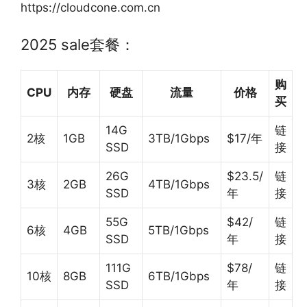
https://cloudcone.com.cn
2025 sale套餐：
购
CPU
内存
硬盘
流量
价格
买
14G
链
2核
1GB
3TB/1Gbps
$17/年
SSD
接
26G
$23.5/
链
3核
2GB
4TB/1Gbps
SSD
年
接
55G
$42/
链
6核
4GB
5TB/1Gbps
SSD
年
接
111G
$78/
链
10核
8GB
6TB/1Gbps
SSD
年
接