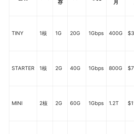
存
月
TINY
1核
1G
20G
1Gbps
400G
$3
STARTER
1核
2G
40G
1Gbps
800G
$7
MINI
2核
2G
60G
1Gbps
1.2T
$1