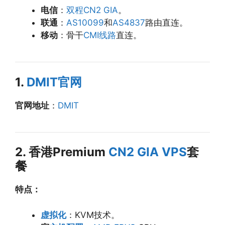
电信
：
双程CN2 GIA
。
联通
：
AS10099
和
AS4837
路由直连。
移动
：骨干
CMI线路
直连。
1.
DMIT官网
官网地址
：
DMIT
2. 香港Premium
CN2 GIA VPS
套
餐
特点：
虚拟化
：KVM技术。