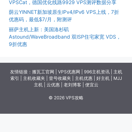
VPSCat，德国优化线路9929 VPS测评数据分享
荫云YINNET新加坡原生IPv4/IPv6 VPS上线，7折
优惠码，最低$7/月，附测评
丽萨主机上新：美国洛杉矶
Astound/WaveBroadband 双ISP住宅家宽 VDS，
9折优惠
友情链接：
搬瓦工官网
|
VPS优惠网
|
996主机资讯
|
主机
索引
|
主机收藏夹
|
壹号收藏夹
|
主机优惠
|
好主机
|
MJJ
主机
|
云优惠
|
老刘博客
|
便宜云
© 2026 VPS攻略