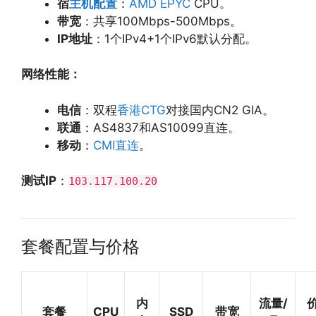
宿
主机配置
：
AMD EPYC
CPU。
带宽
：共享100Mbps-500Mbps。
IP地址
：1个IPv4+1个IPv6默认分配。
网络性能：
电信
：双程
香港CTG
对接国内CN2 GIA。
联通
：AS4837和AS10099直连。
移动
：
CMI直连
。
测试IP
：
103.117
.
100.20
套餐配置与价格
内
流量/
套餐
CPU
SSD
带宽