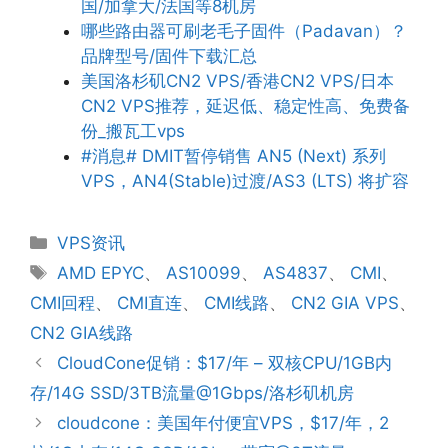
国/加拿大/法国等8机房
哪些路由器可刷老毛子固件（Padavan）？
品牌型号/固件下载汇总
美国洛杉矶CN2 VPS/香港CN2 VPS/日本
CN2 VPS推荐，延迟低、稳定性高、免费备
份_搬瓦工vps
#消息# DMIT暂停销售 AN5 (Next) 系列
VPS，AN4(Stable)过渡/AS3 (LTS) 将扩容
分
VPS资讯
类
标
AMD EPYC
、
AS10099
、
AS4837
、
CMI
、
签
CMI回程
、
CMI直连
、
CMI线路
、
CN2 GIA VPS
、
CN2 GIA线路
CloudCone促销：$17/年 – 双核CPU/1GB内
存/14G SSD/3TB流量@1Gbps/洛杉矶机房
cloudcone：美国年付便宜VPS，$17/年，2