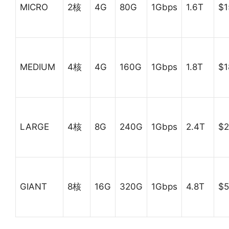
MICRO
2核
4G
80G
1Gbps
1.6T
$1
MEDIUM
4核
4G
160G
1Gbps
1.8T
$1
LARGE
4核
8G
240G
1Gbps
2.4T
$
GIANT
8核
16G
320G
1Gbps
4.8T
$