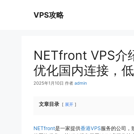
跳
至
VPS攻略
内
容
NETfront VP
优化国内连接，低
2025年1月10日
作者
admin
文章目录
展开
NETfront
是一家提供
香港VPS
服务的公司，