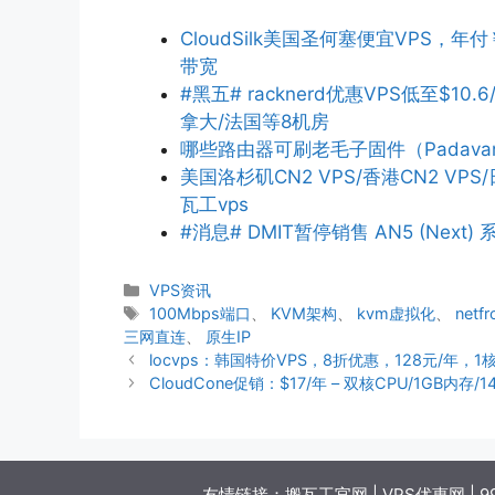
CloudSilk美国圣何塞便宜VPS，年付
带宽
#黑五# racknerd优惠VPS低至$10.6
拿大/法国等8机房
哪些路由器可刷老毛子固件（Padava
美国洛杉矶CN2 VPS/香港CN2 V
瓦工vps
#消息# DMIT暂停销售 AN5 (Next) 系
分
VPS资讯
类
标
100Mbps端口
、
KVM架构
、
kvm虚拟化
、
netfr
签
三网直连
、
原生IP
locvps：韩国特价VPS，8折优惠，128元/年，1核/
CloudCone促销：$17/年 – 双核CPU/1GB内存/
友情链接：
搬瓦工官网
|
VPS优惠网
|
9