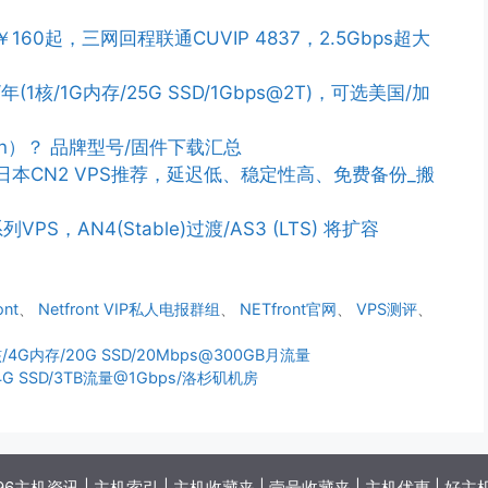
￥160起，三网回程联通CUVIP 4837，2.5Gbps超大
/年(1核/1G内存/25G SSD/1Gbps@2T)，可选美国/加
n）？ 品牌型号/固件下载汇总
PS/日本CN2 VPS推荐，延迟低、稳定性高、免费备份_搬
列VPS，AN4(Stable)过渡/AS3 (LTS) 将扩容
ont
、
Netfront VIP私人电报群组
、
NETfront官网
、
VPS测评
、
4G内存/20G SSD/20Mbps@300GB月流量
14G SSD/3TB流量@1Gbps/洛杉矶机房
96主机资讯
|
主机索引
|
主机收藏夹
|
壹号收藏夹
|
主机优惠
|
好主