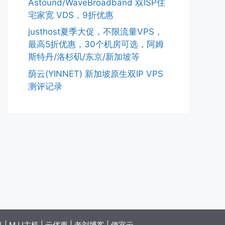
Astound/WaveBroadband 双ISP住
宅家宽 VDS，9折优惠
justhost夏季大促，不限流量VPS，
最高5折优惠，30个机房可选，阿姆
斯特丹/洛杉矶/东京/新加坡等
荫云(YINNET) 新加坡原生双IP VPS
测评记录
机
|
MJJ主机
|
云优惠
|
老刘博客
|
便宜云