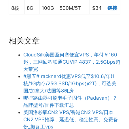
8核
8G
100G
500M/5T
$34
链接
相关文章
CloudSilk美国圣何塞便宜VPS，年付￥160
起，三网回程联通CUVIP 4837，2.5Gbps超
大带宽
#黑五# racknerd优惠VPS低至$10.6/年(1
核/1G内存/25G SSD/1Gbps@2T)，可选美
国/加拿大/法国等8机房
哪些路由器可刷老毛子固件（Padavan）？
品牌型号/固件下载汇总
美国洛杉矶CN2 VPS/香港CN2 VPS/日本
CN2 VPS推荐，延迟低、稳定性高、免费备
份_搬瓦工vps