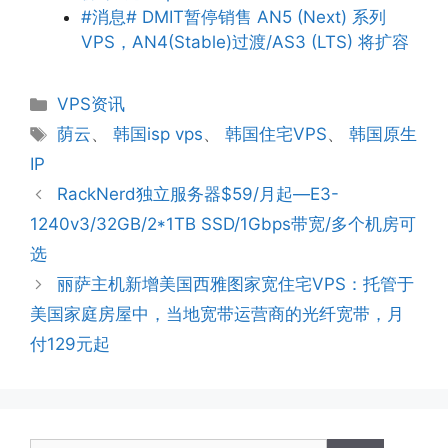
#消息# DMIT暂停销售 AN5 (Next) 系列
VPS，AN4(Stable)过渡/AS3 (LTS) 将扩容
分
VPS资讯
类
标
荫云
、
韩国isp vps
、
韩国住宅VPS
、
韩国原生
签
IP
RackNerd独立服务器$59/月起—E3-
1240v3/32GB/2*1TB SSD/1Gbps带宽/多个机房可
选
丽萨主机新增美国西雅图家宽住宅VPS：托管于
美国家庭房屋中，当地宽带运营商的光纤宽带，月
付129元起