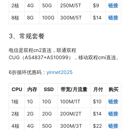
2核
4G
50G
250M/5T
$9
链接
8核
8G
100G
300M/5T
$14
链接
3、常规套餐
电信是双程cn2直连，联通双程
CUG（AS4837+AS10099），移动双程cmi直连。
6折循环优惠码：
yinnet2025
CPU
内存
SSD
带宽/月流量
月付
购买
1核
1G
10G
100M/1T
$10
链接
2核
2G
20G
200M/2T
$14
链接
4核
4G
50G
300M/3T
$22
链接