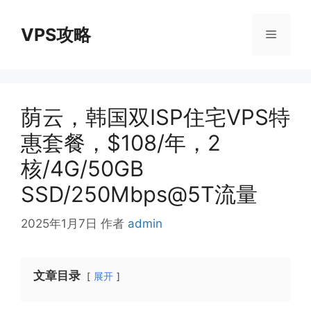
跳
至
VPS攻略
菜
内
容
单
荫云，韩国双ISP住宅VPS特
惠套餐，$108/年，2
核/4G/50GB
SSD/250Mbps@5T流量
2025年1月7日
作者
admin
文章目录
展开