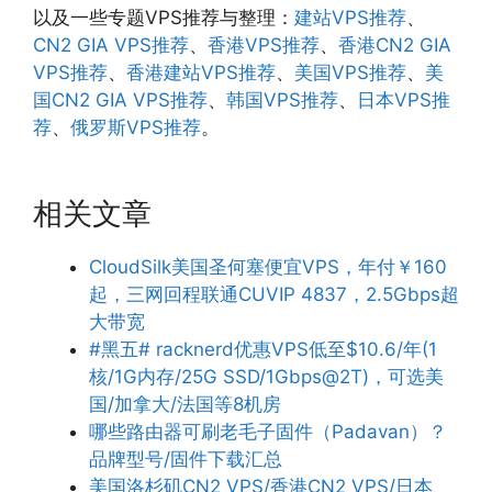
以及一些专题VPS推荐与整理：
建站VPS推荐
、
CN2 GIA VPS推荐
、
香港VPS推荐
、
香港CN2 GIA
VPS推荐
、
香港建站VPS推荐
、
美国VPS推荐
、
美
国CN2 GIA VPS推荐
、
韩国VPS推荐
、
日本VPS推
荐
、
俄罗斯VPS推荐
。
相关文章
CloudSilk美国圣何塞便宜VPS，年付￥160
起，三网回程联通CUVIP 4837，2.5Gbps超
大带宽
#黑五# racknerd优惠VPS低至$10.6/年(1
核/1G内存/25G SSD/1Gbps@2T)，可选美
国/加拿大/法国等8机房
哪些路由器可刷老毛子固件（Padavan）？
品牌型号/固件下载汇总
美国洛杉矶CN2 VPS/香港CN2 VPS/日本