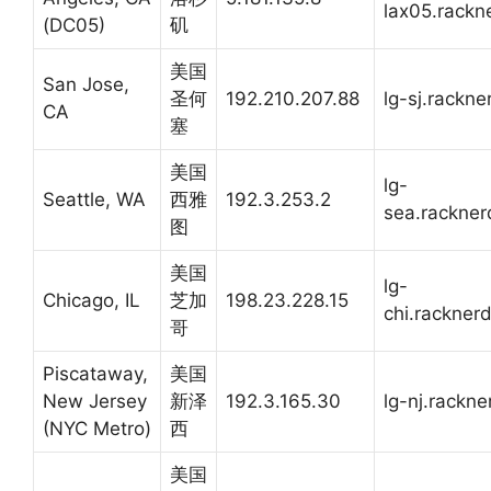
lax05.rackn
(DC05)
矶
美国
San Jose,
圣何
192.210.207.88
lg-sj.rackn
CA
塞
美国
lg-
Seattle, WA
西雅
192.3.253.2
sea.rackne
图
美国
lg-
Chicago, IL
芝加
198.23.228.15
chi.rackner
哥
Piscataway,
美国
New Jersey
新泽
192.3.165.30
lg-nj.rackn
(NYC Metro)
西
美国