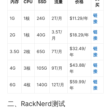
内存
CPU
SSD
流量
价格
买
链
1G
1核
24G
2T/月
$11.29/年
接
3.5T/
链
2G
1核
40G
$18.29/年
月
接
$32.49/
链
3.5G
2核
65G
7T/月
年
接
$43.88/
链
4G
3核
105G
9T/月
年
接
$59.99/
链
6G
4核
140G
12T/月
年
接
二、RackNerd测试