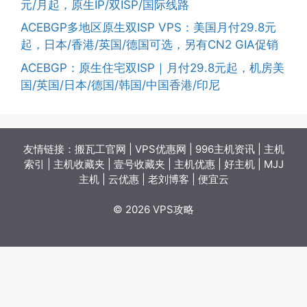
元/月起，原生IP/双ISP/国际线路
ACEBGP多地区原生双ISP VPS：美国月付29.8元
起，日本/香港/英国/德国可选，另有CN2 GIA促销
ACEBGP：原生住宅双ISP｜月付29.8元起，机房美
国/英国/日本/德国/韩国/中国香港/印尼
友情链接：
搬瓦工官网
|
VPS优惠网
|
996主机资讯
|
主机
索引
|
主机收藏夹
|
壹号收藏夹
|
主机优惠
|
好主机
|
MJJ
主机
|
云优惠
|
老刘博客
|
便宜云
© 2026 VPS攻略