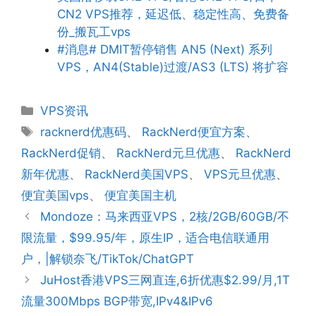
CN2 VPS推荐，延迟低、稳定性高、免费备
份_搬瓦工vps
#消息# DMIT暂停销售 AN5 (Next) 系列
VPS，AN4(Stable)过渡/AS3 (LTS) 将扩容
分
VPS资讯
类
标
racknerd优惠码
、
RackNerd便宜方案
、
签
RackNerd促销
、
RackNerd元旦优惠
、
RackNerd
新年优惠
、
RackNerd美国VPS
、
VPS元旦优惠
、
便宜美国vps
、
便宜美国主机
Mondoze：马来西亚VPS，2核/2GB/60GB/不
限流量，$99.95/年，原生IP，适合电信联通用
户，|解锁奈飞/TikTok/ChatGPT
JuHost香港VPS三网直连,6折优惠$2.99/月,1T
流量300Mbps BGP带宽,IPv4&IPv6