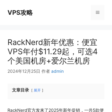
跳
至
VPS攻略
菜
内
容
单
RackNerd新年优惠：便宜
VPS年付$11.29起，可选4
个美国机房+爱尔兰机房
2024年12月25日
作者
admin
文章目录
展开
RackNerd官方发来了2025年新年促销，一共5款便