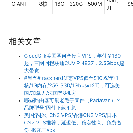
4.8T/
GIANT
8核
16G
320G
500M
$
月
相关文章
CloudSilk美国圣何塞便宜VPS，年付￥160
起，三网回程联通CUVIP 4837，2.5Gbps超
大带宽
#黑五# racknerd优惠VPS低至$10.6/年(1
核/1G内存/25G SSD/1Gbps@2T)，可选美
国/加拿大/法国等8机房
哪些路由器可刷老毛子固件（Padavan）？
品牌型号/固件下载汇总
美国洛杉矶CN2 VPS/香港CN2 VPS/日本
CN2 VPS推荐，延迟低、稳定性高、免费备
份_搬瓦工vps