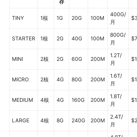
存
400G/
TINY
1核
1G
20G
100M
$
月
800G/
STARTER
1核
2G
40G
100M
$
月
1.2T/
MINI
2核
2G
60G
200M
$1
月
1.6T/
MICRO
2核
4G
80G
200M
$1
月
1.8T/
MEDIUM
4核
4G
160G
200M
$
月
2.4T/
LARGE
4核
8G
240G
200M
$
月