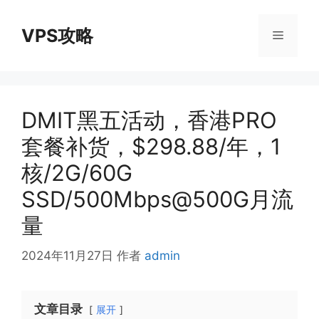
跳
至
VPS攻略
菜
内
容
单
DMIT黑五活动，香港PRO
套餐补货，$298.88/年，1
核/2G/60G
SSD/500Mbps@500G月流
量
2024年11月27日
作者
admin
文章目录
展开