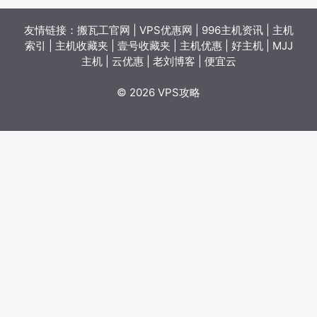
友情链接：
搬瓦工官网
|
VPS优惠网
|
996主机资讯
|
主机
索引
|
主机收藏夹
|
壹号收藏夹
|
主机优惠
|
好主机
|
MJJ
主机
|
云优惠
|
老刘博客
|
便宜云
© 2026 VPS攻略