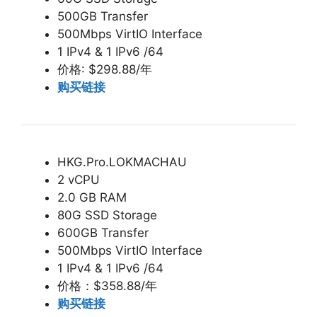
500GB Transfer
500Mbps VirtIO Interface
1 IPv4 & 1 IPv6 /64
价格: $298.88/年
购买链接
HKG.Pro.LOKMACHAU
2 vCPU
2.0 GB RAM
80G SSD Storage
600GB Transfer
500Mbps VirtIO Interface
1 IPv4 & 1 IPv6 /64
价格：$358.88/年
购买链接