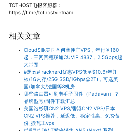
TOTHOST电报客服群：
https://t.me/tothostvietnam
相关文章
CloudSilk美国圣何塞便宜VPS，年付￥160
起，三网回程联通CUVIP 4837，2.5Gbps超
大带宽
#黑五# racknerd优惠VPS低至$10.6/年(1
核/1G内存/25G SSD/1Gbps@2T)，可选美
国/加拿大/法国等8机房
哪些路由器可刷老毛子固件（Padavan）？
品牌型号/固件下载汇总
美国洛杉矶CN2 VPS/香港CN2 VPS/日本
CN2 VPS推荐，延迟低、稳定性高、免费备
份_搬瓦工vps
#消息# DMIT暂停销售 AN5 (Next) 系列