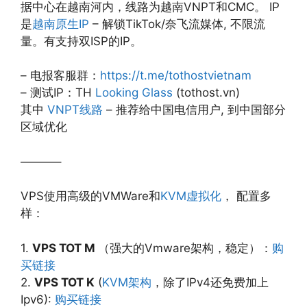
据中心在越南河内，线路为越南VNPT和CMC。 IP
是
越南原生IP
– 解锁TikTok/奈飞流媒体, 不限流
量。有支持双ISP的IP。
– 电报客服群：
https://t.me/tothostvietnam
– 测试IP：TH
Looking Glass
(tothost.vn)
其中
VNPT线路
– 推荐给中国电信用户, 到中国部分
区域优化
———–
VPS使用高级的VMWare和
KVM虚拟化
， 配置多
样：
1.
VPS TOT M
（强大的Vmware架构，稳定）：
购
买链接
2.
VPS TOT K
(
KVM架构
，除了IPv4还免费加上
Ipv6):
购买链接