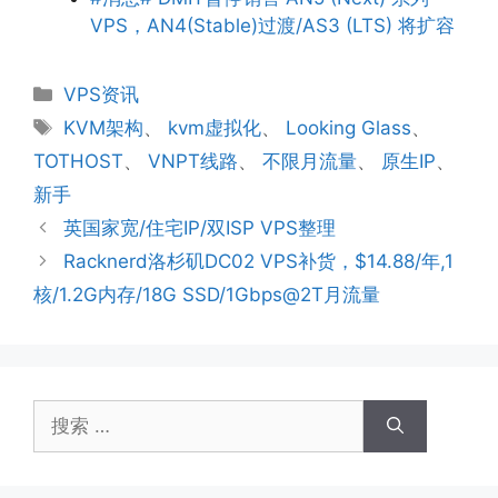
VPS，AN4(Stable)过渡/AS3 (LTS) 将扩容
分
VPS资讯
类
标
KVM架构
、
kvm虚拟化
、
Looking Glass
、
签
TOTHOST
、
VNPT线路
、
不限月流量
、
原生IP
、
新手
英国家宽/住宅IP/双ISP VPS整理
Racknerd洛杉矶DC02 VPS补货，$14.88/年,1
核/1.2G内存/18G SSD/1Gbps@2T月流量
搜
索：