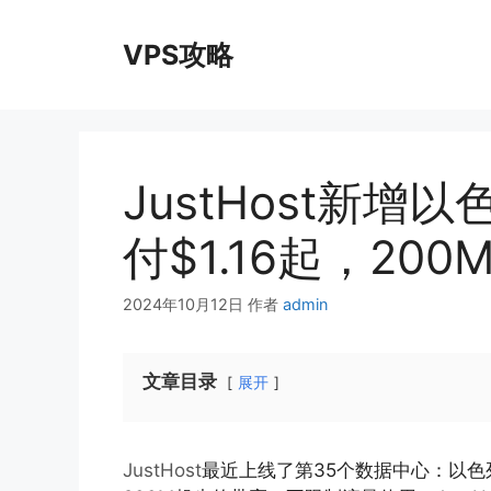
跳
至
VPS攻略
内
容
JustHost新
付$1.16起，20
2024年10月12日
作者
admin
文章目录
展开
JustHost
最近上线了第35个数据中心：以色