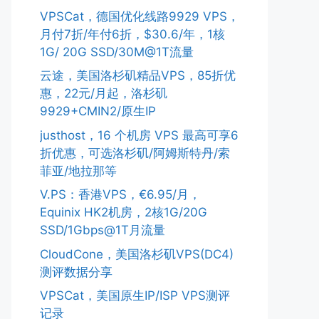
VPSCat，德国优化线路9929 VPS，
月付7折/年付6折，$30.6/年，1核
1G/ 20G SSD/30M@1T流量
云途，美国洛杉矶精品VPS，85折优
惠，22元/月起，洛杉矶
9929+CMIN2/原生IP
justhost，16 个机房 VPS 最高可享6
折优惠，可选洛杉矶/阿姆斯特丹/索
菲亚/地拉那等
V.PS：香港VPS，€6.95/月，
Equinix HK2机房，2核1G/20G
SSD/1Gbps@1T月流量
CloudCone，美国洛杉矶VPS(DC4)
测评数据分享
VPSCat，美国原生IP/ISP VPS测评
记录