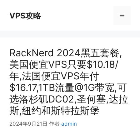
跳
至
VPS攻略
菜
内
容
单
RackNerd 2024黑五套餐,
美国便宜VPS只要$10.18/
年,法国便宜VPS年付
$16.17,1TB流量@1G带宽,可
选洛杉矶DC02,圣何塞,达拉
斯,纽约和斯特拉斯堡
2024年9月21日
作者
admin