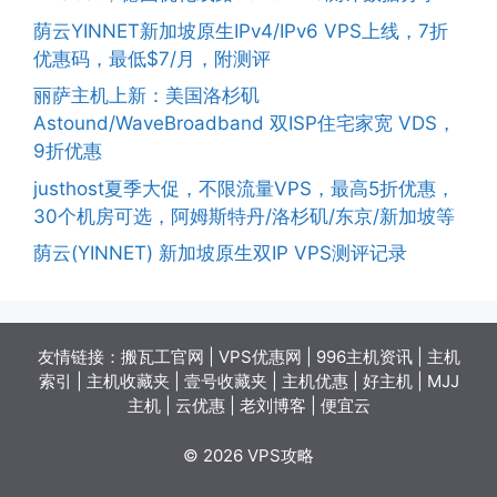
荫云YINNET新加坡原生IPv4/IPv6 VPS上线，7折
优惠码，最低$7/月，附测评
丽萨主机上新：美国洛杉矶
Astound/WaveBroadband 双ISP住宅家宽 VDS，
9折优惠
justhost夏季大促，不限流量VPS，最高5折优惠，
30个机房可选，阿姆斯特丹/洛杉矶/东京/新加坡等
荫云(YINNET) 新加坡原生双IP VPS测评记录
友情链接：
搬瓦工官网
|
VPS优惠网
|
996主机资讯
|
主机
索引
|
主机收藏夹
|
壹号收藏夹
|
主机优惠
|
好主机
|
MJJ
主机
|
云优惠
|
老刘博客
|
便宜云
© 2026 VPS攻略