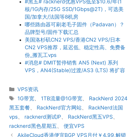
#黑五# racknerd优惠VPS低至$10.6/年(1
核/1G内存/25G SSD/1Gbps@2T)，可选美
国/加拿大/法国等8机房
哪些路由器可刷老毛子固件（Padavan）？
品牌型号/固件下载汇总
美国洛杉矶CN2 VPS/香港CN2 VPS/日本
CN2 VPS推荐，延迟低、稳定性高、免费备
份_搬瓦工vps
#消息# DMIT暂停销售 AN5 (Next) 系列
VPS，AN4(Stable)过渡/AS3 (LTS) 将扩容
分
VPS资讯
类
标
1G带宽
、
1TB流量@1G带宽
、
RackNerd 2024
签
黑五套餐
、
RackNerd官方网站
、
RackNerd法国
vps
、
racknerd测试IP
、
RackNerd黑五VPS
、
racknerd黑色星期五
、
便宜VPS
AkileCloud香港便宜BGP VPS月付￥4.99,解锁