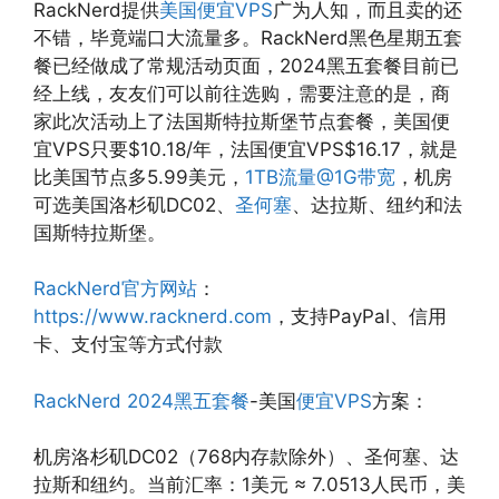
RackNerd提供
美国便宜VPS
广为人知，而且卖的还
不错，毕竟端口大流量多。RackNerd黑色星期五套
餐已经做成了常规活动页面，2024黑五套餐目前已
经上线，友友们可以前往选购，需要注意的是，商
家此次活动上了法国斯特拉斯堡节点套餐，美国便
宜VPS只要$10.18/年，法国便宜VPS$16.17，就是
比美国节点多5.99美元，
1TB流量@1G带宽
，机房
可选美国洛杉矶DC02、
圣何塞
、达拉斯、纽约和法
国斯特拉斯堡。
RackNerd官方网站
：
https://www.racknerd.com
，支持PayPal、信用
卡、支付宝等方式付款
RackNerd 2024黑五套餐
-美国
便宜VPS
方案：
机房洛杉矶DC02（768内存款除外）、圣何塞、达
拉斯和纽约。当前汇率：1美元 ≈ 7.0513人民币，美