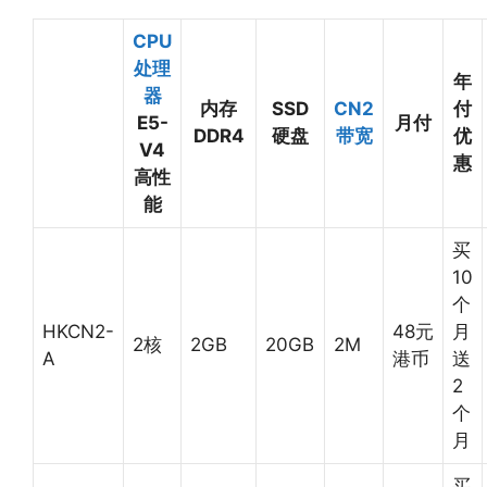
CPU
处理
年
器
内存
SSD
CN2
付
E5-
月付
DDR4
硬盘
带宽
优
V4
惠
高性
能
买
10
个
HKCN2-
48元
月
2核
2GB
20GB
2M
A
港币
送
2
个
月
买