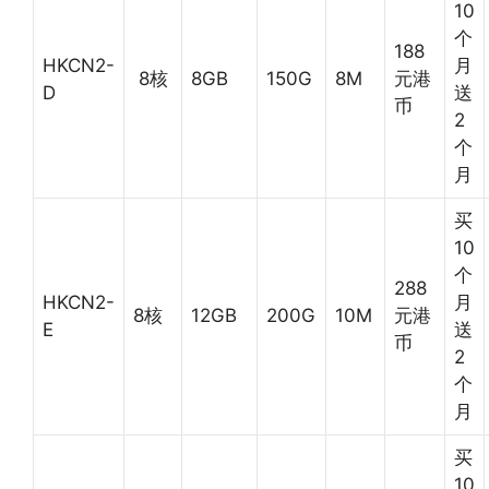
10
个
188
HKCN2-
月
8核
8GB
150G
8M
元港
D
送
币
2
个
月
买
10
个
288
HKCN2-
月
8核
12GB
200G
10M
元港
E
送
币
2
个
月
买
10