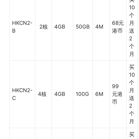
10
个
HKCN2-
68元
月
2核
4GB
50GB
4M
B
港币
送
2
个
月
买
10
个
99
HKCN2-
月
4核
4GB
100G
6M
元港
C
送
币
2
个
月
买