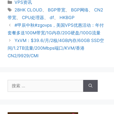
分
VPS资讯
类
标
28HK CLOUD
、
BGP带宽
、
BGP网络
、
CN2
签
带宽
、
CPU处理器
、
df
、
HKBGP
#甲辰中秋#zgovps，美国VPS优惠活动：年付
套餐多送100M带宽/1G内存/20G硬盘/100G流量
YxVM：$39.6/月/2核/4GB内存/60GB SSD空
间/1.2TB流量/200Mbps端口/KVM/香港
CN2/9929/CMI
搜
索：