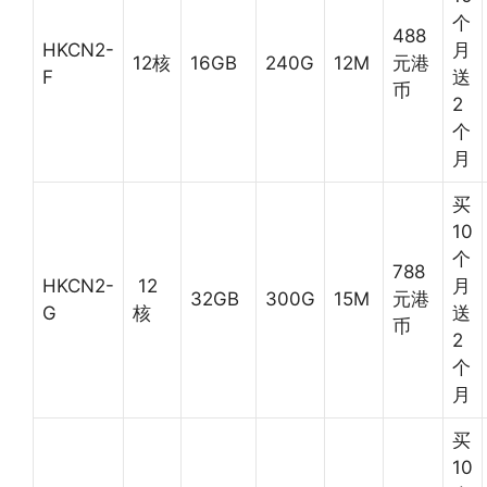
个
488
HKCN2-
月
12核
16GB
240G
12M
元港
F
送
币
2
个
月
买
10
个
788
HKCN2-
12
月
32GB
300G
15M
元港
G
核
送
币
2
个
月
买
10