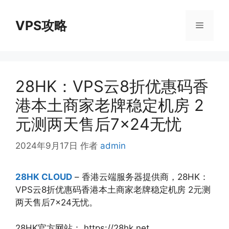
跳
至
VPS攻略
菜
内
容
单
28HK：VPS云8折优惠码香
港本土商家老牌稳定机房 2
元测两天售后7×24无忧
2024年9月17日
作者
admin
28HK CLOUD
– 香港云端服务器提供商，28HK：
VPS云8折优惠码香港本土商家老牌稳定机房 2元测
两天售后7×24无忧。
28HK官方网站：
https://28hk.net