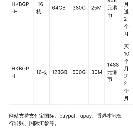
968
HKBGP
16
月
64GB
380G
25M
元港
-H
核
送
币
2
个
月
买
10
个
1488
HKBGP
月
16核
128GB
500G
30M
元港
-I
送
币
2
个
月
网站支持支付宝国际、paypal、upay、香港本地银
行转账、国际汇款等。