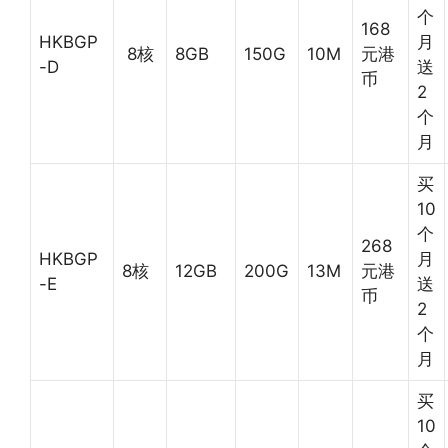
个
168
HKBGP
月
8核
8GB
150G
10M
元港
-D
送
币
2
个
月
买
10
个
268
HKBGP
月
8核
12GB
200G
13M
元港
-E
送
币
2
个
月
买
10