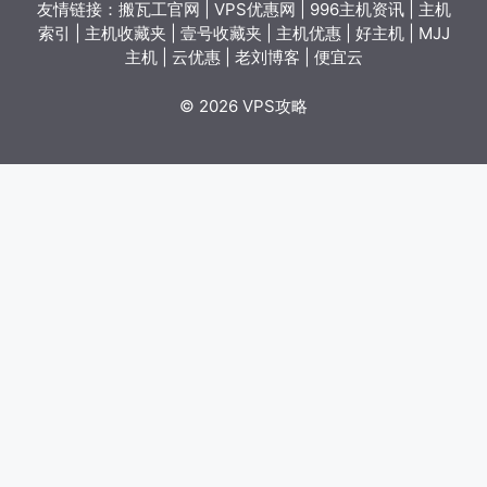
友情链接：
搬瓦工官网
|
VPS优惠网
|
996主机资讯
|
主机
索引
|
主机收藏夹
|
壹号收藏夹
|
主机优惠
|
好主机
|
MJJ
主机
|
云优惠
|
老刘博客
|
便宜云
© 2026 VPS攻略