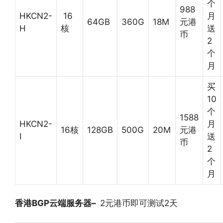
个
988
HKCN2-
16
月
64GB
360G
18M
元港
H
核
送
币
2
个
月
买
10
个
1588
HKCN2-
月
16核
128GB
500G
20M
元港
I
送
币
2
个
月
香港
BGP
云端服务器
–
2元港币即可测试2天