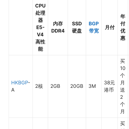
CPU
处理
年
器
内存
SSD
BGP
付
E5-
月付
DDR4
硬盘
带宽
优
V4
惠
高性
能
买
10
个
HKBGP
-
38元
月
2核
2GB
20GB
3M
A
港币
送
2
个
月
买