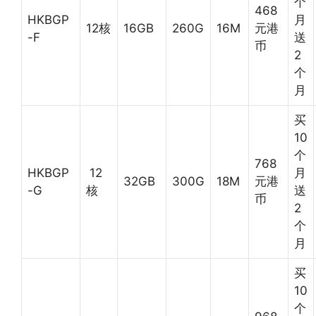
个
468
HKBGP
月
12核
16GB
260G
16M
元港
-F
送
币
2
个
月
买
10
个
768
HKBGP
12
月
32GB
300G
18M
元港
-G
核
送
币
2
个
月
买
10
个