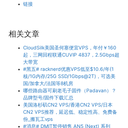
链接
相关文章
CloudSilk美国圣何塞便宜VPS，年付￥160
起，三网回程联通CUVIP 4837，2.5Gbps超
大带宽
#黑五# racknerd优惠VPS低至$10.6/年(1
核/1G内存/25G SSD/1Gbps@2T)，可选美
国/加拿大/法国等8机房
哪些路由器可刷老毛子固件（Padavan）？
品牌型号/固件下载汇总
美国洛杉矶CN2 VPS/香港CN2 VPS/日本
CN2 VPS推荐，延迟低、稳定性高、免费备
份_搬瓦工vps
#消息# DMIT暂停销售 AN5 (Next) 系列