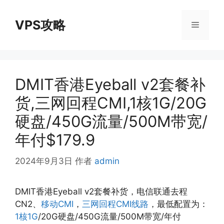
跳
至
VPS攻略
菜
内
容
单
DMIT香港Eyeball v2套餐补
货,三网回程CMI,1核1G/20G
硬盘/450G流量/500M带宽/
年付$179.9
2024年9月3日
作者
admin
DMIT香港Eyeball v2套餐补货，电信联通去程
CN2、
移动CMI
，
三网回程CMI线路
，最低配置为：
1核1G
/20G硬盘/450G流量/500M带宽/年付