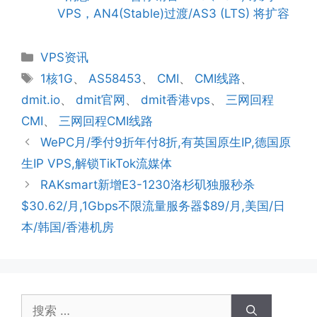
VPS，AN4(Stable)过渡/AS3 (LTS) 将扩容
分
VPS资讯
类
标
1核1G
、
AS58453
、
CMI
、
CMI线路
、
签
dmit.io
、
dmit官网
、
dmit香港vps
、
三网回程
CMI
、
三网回程CMI线路
WePC月/季付9折年付8折,有英国原生IP,德国原
生IP VPS,解锁TikTok流媒体
RAKsmart新增E3-1230洛杉矶独服秒杀
$30.62/月,1Gbps不限流量服务器$89/月,美国/日
本/韩国/香港机房
搜