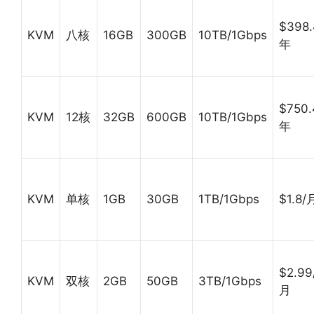
$398.
KVM
八核
16GB
300GB
10TB/1Gbps
年
$750.
KVM
12核
32GB
600GB
10TB/1Gbps
年
KVM
单核
1GB
30GB
1TB/1Gbps
$1.8/
$2.99
KVM
双核
2GB
50GB
3TB/1Gbps
月