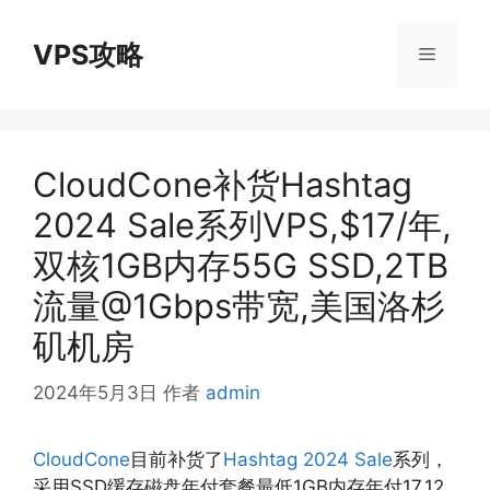
跳
至
VPS攻略
菜
内
容
单
CloudCone补货Hashtag
2024 Sale系列VPS,$17/年,
双核1GB内存55G SSD,2TB
流量@1Gbps带宽,美国洛杉
矶机房
2024年5月3日
作者
admin
CloudCone
目前补货了
Hashtag 2024 Sale
系列，
采用SSD缓存磁盘年付套餐最低1GB内存年付17.12