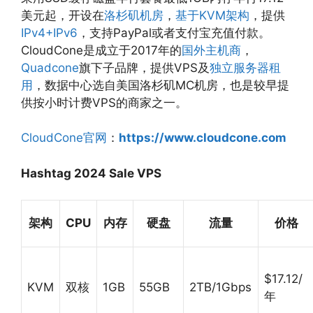
美元起，开设在
洛杉矶机房
，
基于KVM架构
，提供
IPv4+IPv6
，支持PayPal或者支付宝充值付款。
CloudCone是成立于2017年的
国外主机商
，
Quadcone
旗下子品牌，提供VPS及
独立服务器租
用
，数据中心选自美国洛杉矶MC机房，也是较早提
供按小时计费VPS的商家之一。
CloudCone官网
：
https://www.cloudcone.com
Hashtag 2024 Sale VPS
架构
CPU
内存
硬盘
流量
价格
$17.12/
KVM
双核
1GB
55GB
2TB/1Gbps
年