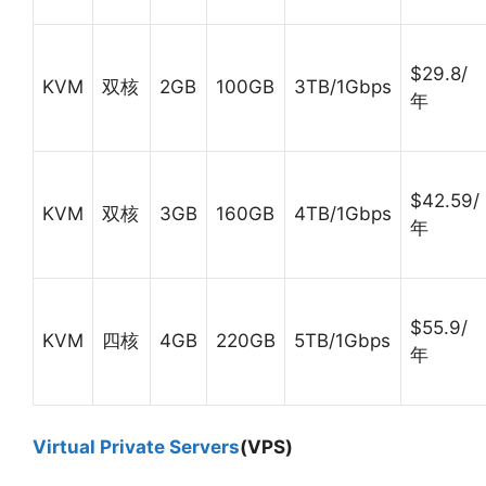
$29.8/
KVM
双核
2GB
100GB
3TB/1Gbps
年
$42.59/
KVM
双核
3GB
160GB
4TB/1Gbps
年
$55.9/
KVM
四核
4GB
220GB
5TB/1Gbps
年
Virtual Private Servers
(VPS)