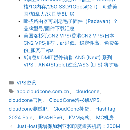
核/1G内存/25G SSD/1Gbps@2T)，可选美
国/加拿大/法国等8机房
哪些路由器可刷老毛子固件（Padavan）？
品牌型号/固件下载汇总
美国洛杉矶CN2 VPS/香港CN2 VPS/日本
CN2 VPS推荐，延迟低、稳定性高、免费备
份_搬瓦工vps
#消息# DMIT暂停销售 AN5 (Next) 系列
VPS，AN4(Stable)过渡/AS3 (LTS) 将扩容
分
VPS资讯
类
标
app.cloudcone.com.cn
、
cloudcone
、
签
cloudcone官网
、
CloudCone洛杉矶VPS
、
cloudcone测试IP
、
CloudCone补货
、
Hashtag
2024 Sale
、
IPv4+IPv6
、
KVM架构
、
MC机房
JustHost新增保加利亚和印度孟买机房：200M