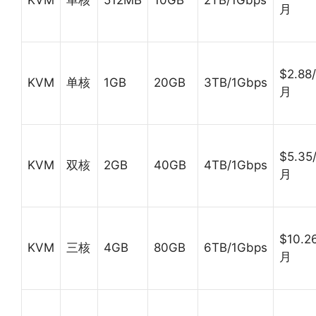
KVM
单核
512MB
10GB
2TB/1Gbps
月
$2.88/
KVM
单核
1GB
20GB
3TB/1Gbps
月
$5.35
KVM
双核
2GB
40GB
4TB/1Gbps
月
$10.2
KVM
三核
4GB
80GB
6TB/1Gbps
月