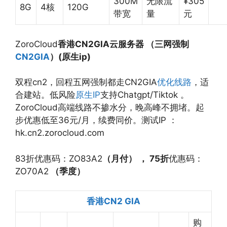
300M
无限流
¥305
8G
4核
120G
带宽
量
元
ZoroCloud
香港CN2GIA云服务器 （三网强制
CN2GIA
）(原生ip)
双程cn2，回程五网强制都走CN2GIA
优化线路
，适
合建站。低风险
原生IP
支持Chatgpt/Tiktok 。
ZoroCloud高端线路不掺水分，晚高峰不拥堵。起
步优惠低至36元/月，续费同价。测试IP ：
hk.cn2.zorocloud.com
83折优惠码：ZO83A2
（月付） ，
75折
优惠码：
ZO70A2
（季度）
香港CN2 GIA
购