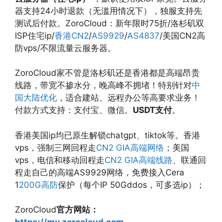
器支持24小时退款（无滥用情况下），独服支持先
测试后付款。ZoroCloud：新年限时75折/洛杉矶双
ISP住宅ip/
香港CN2
/
AS9929
/
AS4837
/美国CN2高
防vps/不限流量云服务器。
ZoroCloud家不管是洛杉矶还是香港都是高端昂贵
线路，带宽不掺水分，晚高峰不拥堵！特别针对
中
国大陆优化
，适合建站、远程办公等高要求业务！
付款方式支持：支付宝、微信。
USDT支付
。
香港美国ip均已原生解锁chatgpt、tiktok等。香港
vps，强制三网回程走
CN2 GIA高端网络
；美国
vps，电信和移动回程走
CN2 GIA高端线路
、联通回
程走自己的高端AS9929网络，免费接入Cera
1
200G高防
保护（每个IP 50Gddos，可多选ip）；
ZoroCloud
官方网站：