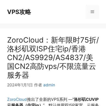
跳
至
VPS攻略
菜
内
容
单
ZoroCloud：新年限时75折/
洛杉矶双ISP住宅ip/香港
CN2/AS9929/AS4837/美
国CN2高防vps/不限流量云
服务器
2024年1月1日
作者
admin
ZoroCloud
推出了全新的VPS系列 —“
洛杉矶CUVIP
云服务器（住宅ip）
”，默认使用双ISP家宽。云服务