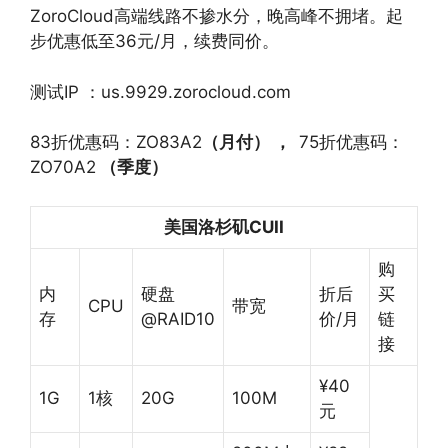
ZoroCloud高端线路不掺水分，晚高峰不拥堵。起
步优惠低至36元/月，续费同价。
测试IP ：us.9929.zorocloud.com
83折优惠码：ZO83A2
（月付） ，
75折优惠码：
ZO70A2
（季度）
美国洛杉矶CUII
购
内
硬盘
折后
买
CPU
带宽
存
@RAID10
价/月
链
接
¥40
1G
1核
20G
100M
元