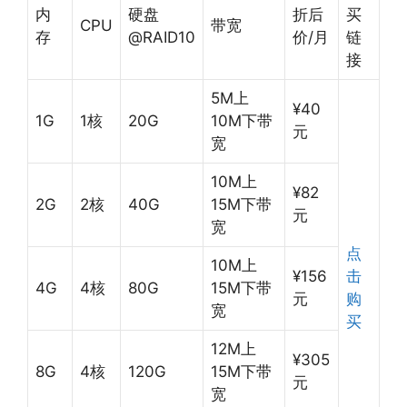
内
硬盘
折后
买
CPU
带宽
存
@RAID10
价/月
链
接
5M上
¥40
1G
1核
20G
10M下带
元
宽
10M上
¥82
2G
2核
40G
15M下带
元
宽
点
10M上
¥156
击
4G
4核
80G
15M下带
元
购
宽
买
12M上
¥305
8G
4核
120G
15M下带
元
宽