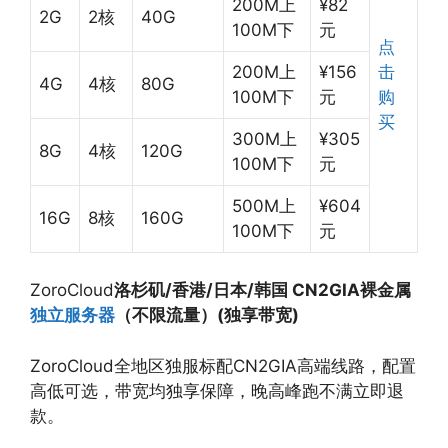
200M上
¥82
2G
2核
40G
100M下
元
点
200M上
¥156
击
4G
4核
80G
100M下
元
购
买
300M上
¥305
8G
4核
120G
100M下
元
500M上
¥604
16G
8核
160G
100M下
元
ZoroCloud
洛杉矶/香港/日本/韩国 CN2GIA裸金属
独立服务器
（不限流量）(独享带宽)
ZoroCloud全地区独服标配CN2GIA高端线路，配置
高低可选，带宽均独享保障，晚高峰跑不满立即退
款。