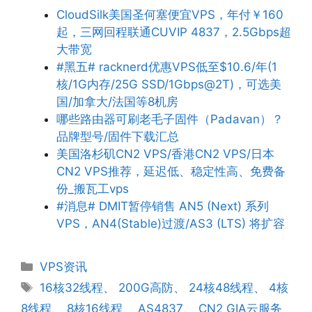
CloudSilk美国圣何塞便宜VPS，年付￥160
起，三网回程联通CUVIP 4837，2.5Gbps超
大带宽
#黑五# racknerd优惠VPS低至$10.6/年(1
核/1G内存/25G SSD/1Gbps@2T)，可选美
国/加拿大/法国等8机房
哪些路由器可刷老毛子固件（Padavan）？
品牌型号/固件下载汇总
美国洛杉矶CN2 VPS/香港CN2 VPS/日本
CN2 VPS推荐，延迟低、稳定性高、免费备
份_搬瓦工vps
#消息# DMIT暂停销售 AN5 (Next) 系列
VPS，AN4(Stable)过渡/AS3 (LTS) 将扩容
分
VPS资讯
类
标
16核32线程
、
200G高防
、
24核48线程
、
4核
签
8线程
、
8核16线程
、
AS4837
、
CN2 GIA云服务