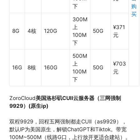
下
购
买
300M
上
¥371
8G
4核
120G
50G
100M
元
下
500M
上
¥703
16G
8核
160G
50G
100M
元
下
ZoroCloud
美国洛杉矶CUII云服务器（三网强制
9929）(原生ip)
双程9929，回程五网强制都走CUII（as9929），
默认IP为美国原生，解锁ChatGPT和Tiktok。带宽
100M~500M（线路G口，上行放开更适合建站）。