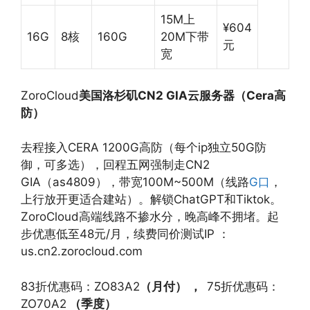
15M上
¥604
16G
8核
160G
20M下带
元
宽
ZoroCloud
美国洛杉矶CN2 GIA云服务器（Cera高
防）
去程接入CERA 1200G高防（每个ip独立50G防
御，可多选），回程五网强制走CN2
GIA（as4809），带宽100M~500M（线路
G口
，
上行放开更适合建站）。解锁ChatGPT和Tiktok。
ZoroCloud高端线路不掺水分，晚高峰不拥堵。起
步优惠低至48元/月，续费同价测试IP ：
us.cn2.zorocloud.com
83折优惠码：ZO83A2
（月付） ，
75折优惠码：
ZO70A2
（季度）