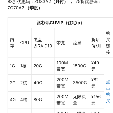
83折优惠码：ZO83A2
（月付） ，
75折优惠码：
ZO70A2
（
季度
）
洛杉矶CUVIP
（
住宅ip
）
购
内
硬盘
折后
买
CPU
带宽
流量
存
@RAID10
价/月
链
接
100M
¥49
1G
1核
20G
1500G
带宽
元
200M
¥82
点
2G
2核
40G
3500G
带宽
元
击
购
200M
无限流
¥156
4G
4核
80G
买
带宽
量
元