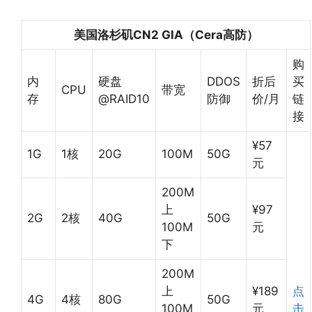
美国洛杉矶CN2 GIA（Cera高防）
购
内
硬盘
DDOS
折后
买
CPU
带宽
存
@RAID10
防御
价/月
链
接
¥57
1G
1核
20G
100M
50G
元
200M
上
¥97
2G
2核
40G
50G
100M
元
下
200M
上
¥189
点
4G
4核
80G
50G
100M
元
击