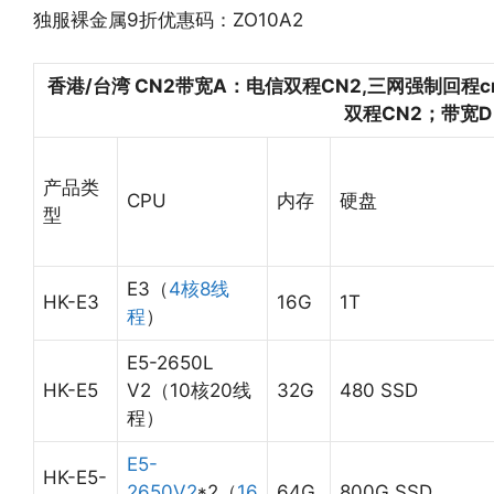
独服裸金属9折优惠码：ZO10A2
香港/台湾 CN2
带宽A：电信双程CN2,三网强制回程
双程CN2；带宽D
产品类
CPU
内存
硬盘
型
E3（
4核8线
HK-E3
16G
1T
程
）
E5-2650L
HK-E5
V2（10核20线
32G
480 SSD
程）
E5-
HK-E5-
2650V2
*2（
16
64G
800G SSD