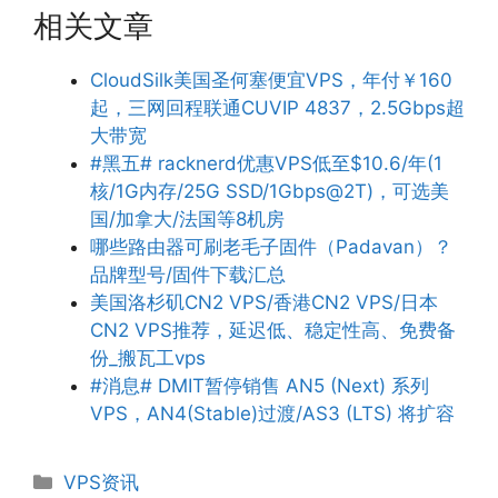
相关文章
CloudSilk美国圣何塞便宜VPS，年付￥160
起，三网回程联通CUVIP 4837，2.5Gbps超
大带宽
#黑五# racknerd优惠VPS低至$10.6/年(1
核/1G内存/25G SSD/1Gbps@2T)，可选美
国/加拿大/法国等8机房
哪些路由器可刷老毛子固件（Padavan）？
品牌型号/固件下载汇总
美国洛杉矶CN2 VPS/香港CN2 VPS/日本
CN2 VPS推荐，延迟低、稳定性高、免费备
份_搬瓦工vps
#消息# DMIT暂停销售 AN5 (Next) 系列
VPS，AN4(Stable)过渡/AS3 (LTS) 将扩容
分
VPS资讯