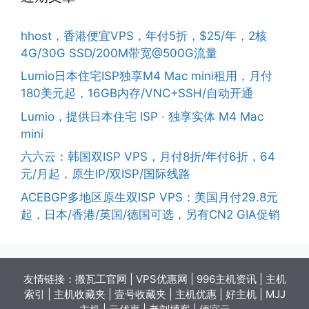
hhost，香港便宜VPS，年付5折，$25/年，2核
4G/30G SSD/200M带宽@500G流量
Lumio日本住宅ISP独享M4 Mac mini租用，月付
180美元起，16GB内存/VNC+SSH/自动开通
Lumio，提供日本住宅 ISP · 独享实体 M4 Mac
mini
六六云：韩国双ISP VPS，月付8折/年付6折，64
元/月起，原生IP/双ISP/国际线路
ACEBGP多地区原生双ISP VPS：美国月付29.8元
起，日本/香港/英国/德国可选，另有CN2 GIA促销
友情链接：
搬瓦工官网
|
VPS优惠网
|
996主机资讯
|
主机
索引
|
主机收藏夹
|
壹号收藏夹
|
主机优惠
|
好主机
|
MJJ