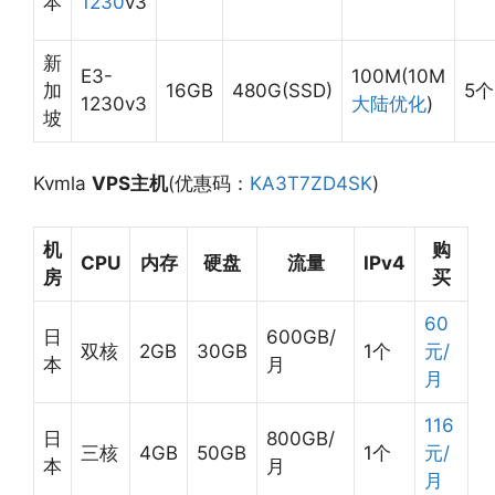
本
1230
v3
新
E3-
100M(10M
加
16GB
480G(SSD)
5个
1230v3
大陆优化
)
坡
Kvmla
VPS主机
(优惠码：
KA3T7ZD4SK
)
机
购
CPU
内存
硬盘
流量
IPv4
房
买
60
日
600GB/
双核
2GB
30GB
1个
元/
本
月
月
116
日
800GB/
三核
4GB
50GB
1个
元/
本
月
月