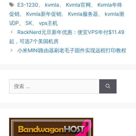
类
标
E3-1230
、
kvmla
、
Kvmla官网
、
Kvmla年终
签
促销
、
Kvmla新年促销
、
Kvmla服务器
、
kvmla测
试IP
、
SK
、
vps主机
RackNerd元旦新年优惠：便宜VPS年付$11.49
起，可选7个美国机房
小米MINI路由器刷老毛子固件实现远程打印教程
搜
索：