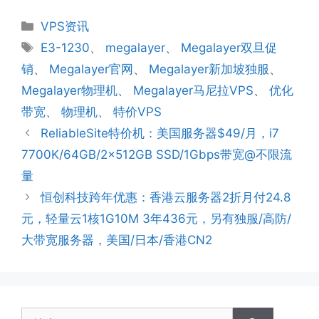
分
VPS资讯
类
标
E3-1230
、
megalayer
、
Megalayer双旦促
签
销
、
Megalayer官网
、
Megalayer新加坡独服
、
Megalayer物理机
、
Megalayer马尼拉VPS
、
优化
带宽
、
物理机
、
特价VPS
ReliableSite特价机：美国服务器$49/月，i7
7700K/64GB/2x512GB SSD/1Gbps带宽@不限流
量
恒创科技跨年优惠：香港云服务器2折月付24.8
元，轻量云1核1G10M 3年436元，另有独服/高防/
大带宽服务器，美国/日本/香港CN2
搜