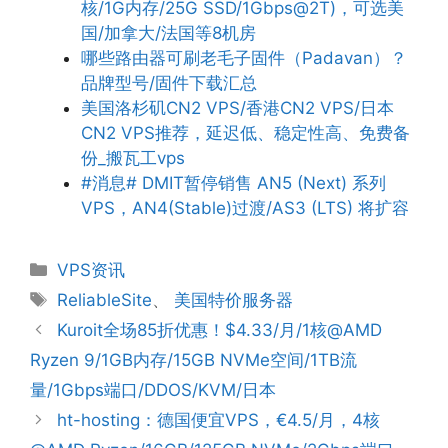
核/1G内存/25G SSD/1Gbps@2T)，可选美
国/加拿大/法国等8机房
哪些路由器可刷老毛子固件（Padavan）？
品牌型号/固件下载汇总
美国洛杉矶CN2 VPS/香港CN2 VPS/日本
CN2 VPS推荐，延迟低、稳定性高、免费备
份_搬瓦工vps
#消息# DMIT暂停销售 AN5 (Next) 系列
VPS，AN4(Stable)过渡/AS3 (LTS) 将扩容
分
VPS资讯
类
标
ReliableSite
、
美国特价服务器
签
Kuroit全场85折优惠！$4.33/月/1核@AMD
Ryzen 9/1GB内存/15GB NVMe空间/1TB流
量/1Gbps端口/DDOS/KVM/日本
ht-hosting：德国便宜VPS，€4.5/月，4核