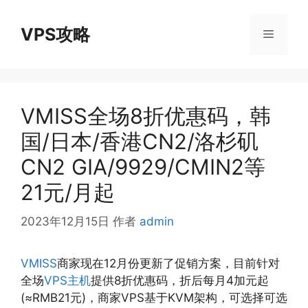
跳
至
VPS攻略
菜
内
容
单
VMISS全场8折优惠码，韩
国/日本/香港CN2/洛杉矶
CN2 GIA/9929/CMIN2等
21元/月起
2023年12月15日
作者
admin
VMISS
商家现在12月份更新了促销方案，目前针对
全场
VPS主机
提供8折优惠码，折后每月4加元起
(≈RMB21元)，商家VPS基于KVM架构，可选择可选