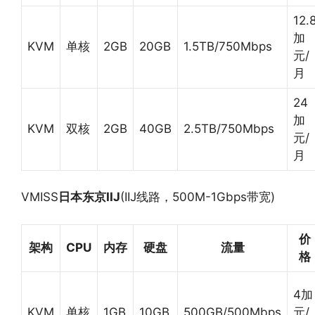
12.
加
KVM
单核
2GB
20GB
1.5TB/750Mbps
元/
月
24
加
KVM
双核
2GB
40GB
2.5TB/750Mbps
元/
月
VMISS
日本东京IIJ
(IIJ线路，500M-1Gbps带宽)
价
架构
CPU
内存
硬盘
流量
格
4加
KVM
单核
1GB
10GB
500GB/500Mbps
元/