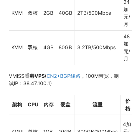
24
加
KVM
双核
2GB
40GB
2TB/500Mbps
元/
月
48
加
KVM
双核
4GB
80GB
3.2TB/500Mbps
元/
月
VMISS
香港VPS
(
CN2+BGP线路
，100M带宽，测
试IP：38.47.100.1)
价
架构
CPU
内存
硬盘
流量
格
4加
KVM
单核
1GB
10GB
300GB/100Mbps
元/