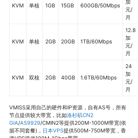
加
KVM
单核
1GB
15GB
600GB/50Mbps
元/
月
12.8
加
KVM
单核
2GB
20GB
1TB/60Mbps
元/
月
24
加
KVM
双核
2GB
40GB
1.6TB/60Mbps
元/
月
VMISS采用自己的硬件和IP资源，自有AS号，所有
节点提供较大带宽，比如
洛杉矶CN2
GIA
/
AS9929
/CMIN2等提供200M-1000M带宽(依
据不同套餐)，
日本VPS
提供500M-750M带宽，香