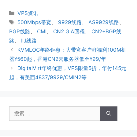
分
VPS资讯
类
标
500Mbps带宽
、
9929线路
、
AS9929线路
、
签
BGP线路
、
CMI
、
CN2 GIA回程
、
CN2+BGP线
路
、
IIJ线路
KVMLOC年终钜惠：大带宽客户群福利100M机
器¥560起，香港CN2云服务器低至¥99/年
DigitalVirt年终优惠，VPS限量5折，年付145元
起，有美西4837/9929/CMIN2等
搜
索：