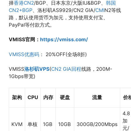
择
香港CN2
/BGP、日本东京/大阪IIJ&BGP、
韩国
CN2+BGP
、洛杉矶AS9929/CN2 GIA/
CMI
N2等线
路，默认使用货币为加元，支持使用支付宝、
PayPal等付款方式。
VMISS官网：
https://vmiss.com/
VMISS优惠码
： 20%OFF(全场8折)
VMISS
洛杉矶VPS
(
CN2 GIA回程
线路，200M-
1Gbps带宽)
架构
CPU
内存
硬盘
流量
价
4.8
加
KVM
单核
1GB
10GB
300GB/200Mbps
元/