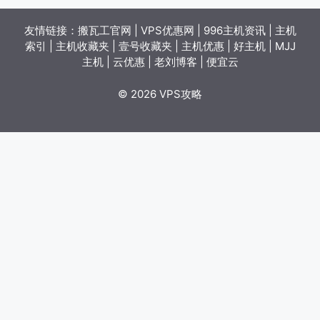
友情链接：
搬瓦工官网
|
VPS优惠网
|
996主机资讯
|
主机
索引
|
主机收藏夹
|
壹号收藏夹
|
主机优惠
|
好主机
|
MJJ
主机
|
云优惠
|
老刘博客
|
便宜云
© 2026 VPS攻略