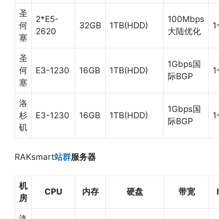
圣
2*E5-
100Mbps
何
32GB
1TB(HDD)
1
2620
大陆优化
塞
圣
1Gbps国
何
E3-1230
16GB
1TB(HDD)
1
际BGP
塞
洛
1Gbps国
杉
E3-1230
16GB
1TB(HDD)
1
际BGP
矶
RAKsmart
站群
服务器
机
CPU
内存
硬盘
带宽
房
洛