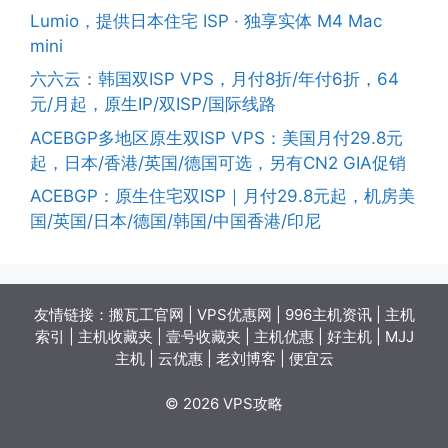
Lumio，提供日本住宅 ISP · 独享实体 M4 Mac
mini
六六云：韩国双ISP VPS，月付8折/年付6折，64
元/月起，原生IP/双ISP/国际线路
ACEBGP多地区原生双ISP VPS：美国月付29.8元
起，日本/香港/英国/德国可选，另有CN2 GIA促销
ACEBGP：原生住宅双ISP｜月付29.8元起，机房美
国/英国/日本/德国/韩国/中国香港/印尼
友情链接：
搬瓦工官网
|
VPS优惠网
|
996主机资讯
|
主机
索引
|
主机收藏夹
|
壹号收藏夹
|
主机优惠
|
好主机
|
MJJ
主机
|
云优惠
|
老刘博客
|
便宜云
© 2026 VPS攻略