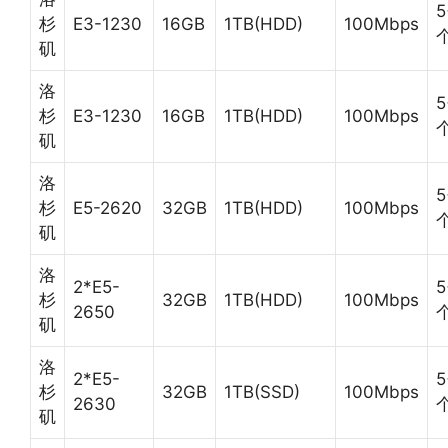
5
杉
E3-1230
16GB
1TB(HDD)
100Mbps
矶
洛
5
杉
E3-1230
16GB
1TB(HDD)
100Mbps
矶
洛
5
杉
E5-2620
32GB
1TB(HDD)
100Mbps
矶
洛
2*E5-
5
杉
32GB
1TB(HDD)
100Mbps
2650
矶
洛
2*E5-
5
杉
32GB
1TB(SSD)
100Mbps
2630
矶