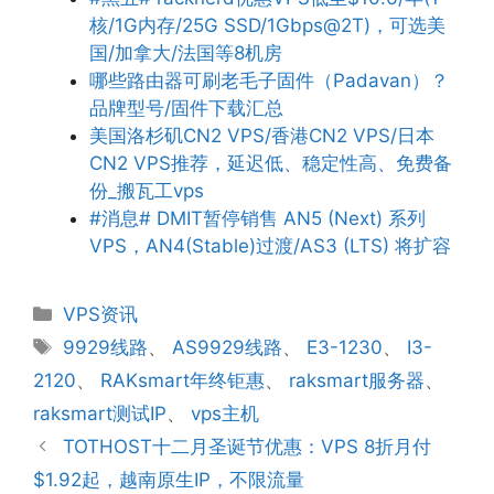
核/1G内存/25G SSD/1Gbps@2T)，可选美
国/加拿大/法国等8机房
哪些路由器可刷老毛子固件（Padavan）？
品牌型号/固件下载汇总
美国洛杉矶CN2 VPS/香港CN2 VPS/日本
CN2 VPS推荐，延迟低、稳定性高、免费备
份_搬瓦工vps
#消息# DMIT暂停销售 AN5 (Next) 系列
VPS，AN4(Stable)过渡/AS3 (LTS) 将扩容
分
VPS资讯
类
标
9929线路
、
AS9929线路
、
E3-1230
、
I3-
签
2120
、
RAKsmart年终钜惠
、
raksmart服务器
、
raksmart测试IP
、
vps主机
TOTHOST十二月圣诞节优惠：VPS 8折月付
$1.92起，越南原生IP，不限流量