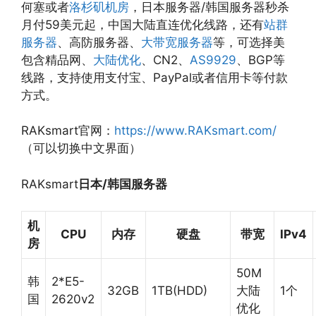
何塞或者
洛杉矶机房
，日本服务器/韩国服务器秒杀
月付59美元起，中国大陆直连优化线路，还有
站群
服务器
、高防服务器、
大带宽服务器
等，可选择美
包含精品网、
大陆优化
、CN2、
AS9929
、BGP等
线路，支持使用支付宝、PayPal或者信用卡等付款
方式。
RAKsmart官网：
https://www.RAKsmart.com/
（可以切换中文界面）
RAKsmart
日本/韩国服务器
机
CPU
内存
硬盘
带宽
IPv4
房
50M
韩
2*E5-
32GB
1TB(HDD)
大陆
1个
国
2620v2
优化