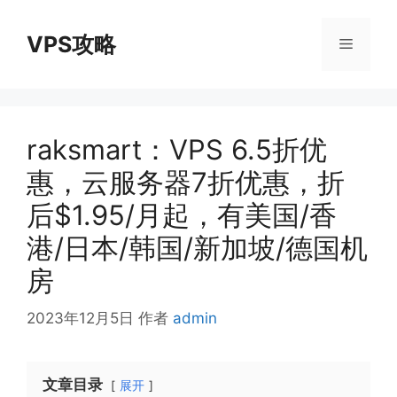
跳
至
VPS攻略
菜
内
容
单
raksmart：VPS 6.5折优
惠，云服务器7折优惠，折
后$1.95/月起，有美国/香
港/日本/韩国/新加坡/德国机
房
2023年12月5日
作者
admin
文章目录
展开