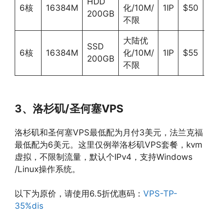
HDD
6核
16384M
化/10M/
1IP
$50
Wi
200GB
不限
大陆优
SSD
6核
16384M
化/10M/
1IP
$55
Wi
200GB
不限
3、洛杉矶/圣何塞VPS
洛杉矶和圣何塞VPS最低配为月付3美元，法兰克福
最低配为6美元。这里仅例举洛杉矶VPS套餐，kvm
虚拟，不限制流量，默认个IPv4，支持Windows
/Linux操作系统。
以下为原价，请使用6.5折优惠码：
VPS-TP-
35%dis