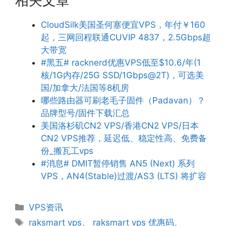
相关文章
CloudSilk美国圣何塞便宜VPS，年付￥160
起，三网回程联通CUVIP 4837，2.5Gbps超
大带宽
#黑五# racknerd优惠VPS低至$10.6/年(1
核/1G内存/25G SSD/1Gbps@2T)，可选美
国/加拿大/法国等8机房
哪些路由器可刷老毛子固件（Padavan）？
品牌型号/固件下载汇总
美国洛杉矶CN2 VPS/香港CN2 VPS/日本
CN2 VPS推荐，延迟低、稳定性高、免费备
份_搬瓦工vps
#消息# DMIT暂停销售 AN5 (Next) 系列
VPS，AN4(Stable)过渡/AS3 (LTS) 将扩容
分
VPS资讯
类
标
raksmart vps
、
raksmart vps 优惠码
、