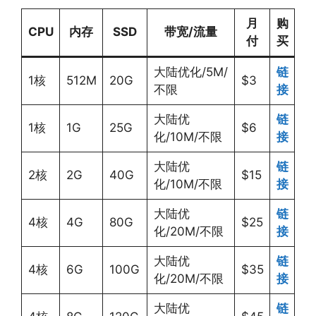
月
购
CPU
内存
SSD
带宽/流量
付
买
大陆优化/5M/
链
1核
512M
20G
$3
不限
接
大陆优
链
1核
1G
25G
$6
化/10M/不限
接
大陆优
链
2核
2G
40G
$15
化/10M/不限
接
大陆优
链
4核
4G
80G
$25
化/20M/不限
接
大陆优
链
4核
6G
100G
$35
化/20M/不限
接
大陆优
链