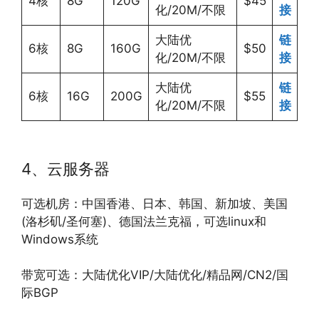
4核
8G
120G
$45
化/20M/不限
接
大陆优
链
6核
8G
160G
$50
化/20M/不限
接
大陆优
链
6核
16G
200G
$55
化/20M/不限
接
4、云服务器
可选机房：中国香港、日本、韩国、新加坡、美国
(洛杉矶/圣何塞)、德国法兰克福，可选linux和
Windows系统
带宽可选：大陆优化VIP/大陆优化/精品网/CN2/国
际BGP