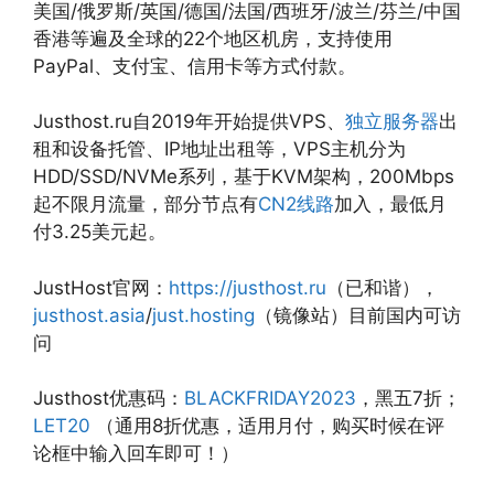
美国/俄罗斯/英国/德国/法国/西班牙/波兰/芬兰/中国
香港等遍及全球的22个地区机房，支持使用
PayPal、支付宝、信用卡等方式付款。
Justhost.ru自2019年开始提供VPS、
独立服务器
出
租和设备托管、IP地址出租等，VPS主机分为
HDD/SSD/NVMe系列，基于KVM架构，200Mbps
起不限月流量，部分节点有
CN2线路
加入，最低月
付3.25美元起。
JustHost官网：
https://justhost.ru
（已和谐），
justhost.asia
/
just.hosting
（镜像站）目前国内可访
问
Justhost优惠码：
BLACKFRIDAY2023
，黑五7折；
LET20
（通用8折优惠，适用月付，购买时候在评
论框中输入回车即可！）