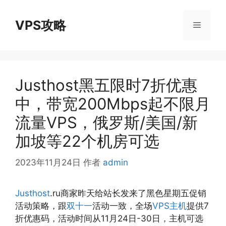
跳
至
VPS攻略
菜
内
容
单
Justhost黑五限时7折优惠
中，带宽200Mbps起不限月
流量VPS，俄罗斯/美国/新
加坡等22个机房可选
2023年11月24日
作者
admin
Justhost
.ru商家昨天给站长发来了黑色星期五促销
活动策略，跟
双十一
活动一致，全场
VPS主机
提供7
折优惠码，活动时间从11月24日-30日，主机可选