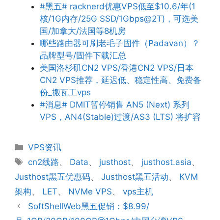
#黑五# racknerd优惠VPS低至$10.6/年(1
核/1G内存/25G SSD/1Gbps@2T)，可选美
国/加拿大/法国等8机房
哪些路由器可刷老毛子固件（Padavan）？
品牌型号/固件下载汇总
美国洛杉矶CN2 VPS/香港CN2 VPS/日本
CN2 VPS推荐，延迟低、稳定性高、免费备
份_搬瓦工vps
#消息# DMIT暂停销售 AN5 (Next) 系列
VPS，AN4(Stable)过渡/AS3 (LTS) 将扩容
分
VPS资讯
类
标
cn2线路
、
Data
、
justhost
、
justhost.asia
、
签
Justhost黑五优惠码
、
Justhost黑五活动
、
KVM
架构
、
LET
、
NVMe VPS
、
vps主机
SoftShellWeb黑五促销：$8.99/