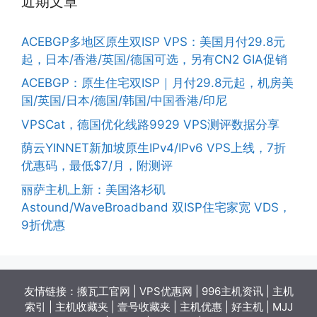
近期文章
ACEBGP多地区原生双ISP VPS：美国月付29.8元
起，日本/香港/英国/德国可选，另有CN2 GIA促销
ACEBGP：原生住宅双ISP｜月付29.8元起，机房美
国/英国/日本/德国/韩国/中国香港/印尼
VPSCat，德国优化线路9929 VPS测评数据分享
荫云YINNET新加坡原生IPv4/IPv6 VPS上线，7折
优惠码，最低$7/月，附测评
丽萨主机上新：美国洛杉矶
Astound/WaveBroadband 双ISP住宅家宽 VDS，
9折优惠
友情链接：
搬瓦工官网
|
VPS优惠网
|
996主机资讯
|
主机
索引
|
主机收藏夹
|
壹号收藏夹
|
主机优惠
|
好主机
|
MJJ