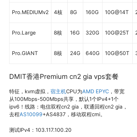
Pro.MEDIUMv2
4核
8G
160G
10G@14T
Pro.Large
8核
16G
320G
10G@25T
Pro.GIANT
8核
24G
640G
10G@50T
DMIT香港Premium cn2 gia vps套餐
特征，kvm虚拟，
宿主机
CPU为
AMD EPYC
，带宽
从100Mbps-500Mbps共享，默认1个IPv4+1个
ipv6！线路：电信双程cn2 gia，联通回程cn2 gia，
去程
AS10099
+AS4837，移动双程cmi。
测试IPv4：103.117.100.20