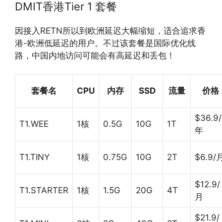
DMIT香港Tier 1 套餐
因接入RETN所以到欧洲延迟大幅缩短，适合追求香
港-欧洲低延迟的用户。不过该套餐是国际优化线
路，中国内地访问可能会有高延迟和丢包！
套餐名
CPU
内存
SSD
流量
价格
$36.9/
T1.WEE
1核
0.5G
10G
1T
年
T1.TINY
1核
0.75G
10G
2T
$6.9/
$12.9/
T1.STARTER
1核
1.5G
20G
4T
月
$21.9/