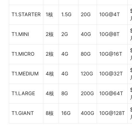
T1.STARTER
1核
1.5G
20G
10G@4T
T1.MINI
2核
2G
40G
10G@8T
T1.MICRO
2核
4G
80G
10G@16T
T1.MEDIUM
4核
4G
120G
10G@32T
T1.LARGE
4核
8G
200G
10G@64T
T1.GIANT
8核
16G
400G
10G@128T