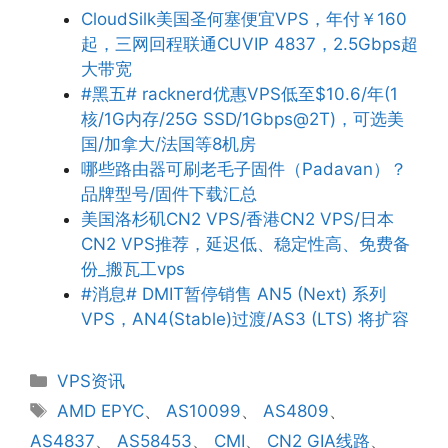
CloudSilk美国圣何塞便宜VPS，年付￥160
起，三网回程联通CUVIP 4837，2.5Gbps超
大带宽
#黑五# racknerd优惠VPS低至$10.6/年(1
核/1G内存/25G SSD/1Gbps@2T)，可选美
国/加拿大/法国等8机房
哪些路由器可刷老毛子固件（Padavan）？
品牌型号/固件下载汇总
美国洛杉矶CN2 VPS/香港CN2 VPS/日本
CN2 VPS推荐，延迟低、稳定性高、免费备
份_搬瓦工vps
#消息# DMIT暂停销售 AN5 (Next) 系列
VPS，AN4(Stable)过渡/AS3 (LTS) 将扩容
分
VPS资讯
类
标
AMD EPYC
、
AS10099
、
AS4809
、
签
AS4837
、
AS58453
、
CMI
、
CN2 GIA线路
、