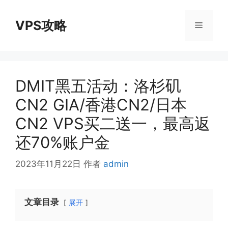
跳
至
VPS攻略
菜
内
容
单
DMIT黑五活动：洛杉矶
CN2 GIA/香港CN2/日本
CN2 VPS买二送一，最高返
还70%账户金
2023年11月22日
作者
admin
文章目录
展开