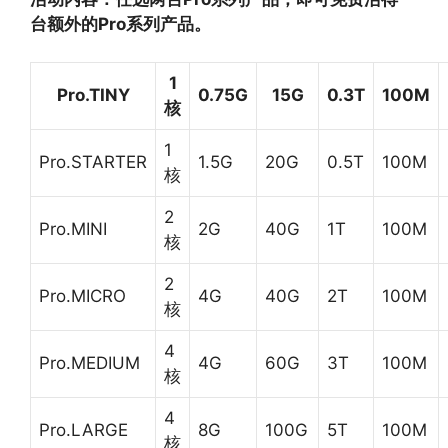
台额外的Pro系列产品。
1
Pro.TINY
0.75G
15G
0.3T
100M
核
1
Pro.STARTER
1.5G
20G
0.5T
100M
核
2
Pro.MINI
2G
40G
1T
100M
核
2
Pro.MICRO
4G
40G
2T
100M
核
4
Pro.MEDIUM
4G
60G
3T
100M
核
4
Pro.LARGE
8G
100G
5T
100M
核