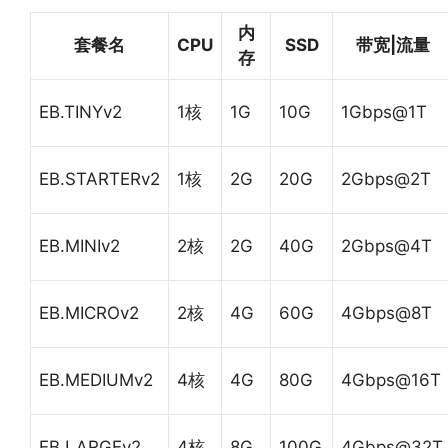
内
套餐名
CPU
SSD
带宽|流量
存
EB.TINYv2
1核
1G
10G
1Gbps@1T
EB.STARTERv2
1核
2G
20G
2Gbps@2T
EB.MINIv2
2核
2G
40G
2Gbps@4T
EB.MICROv2
2核
4G
60G
4Gbps@8T
EB.MEDIUMv2
4核
4G
80G
4Gbps@16T
EB.LARGEv2
4核
8G
100G
4Gbps@32T