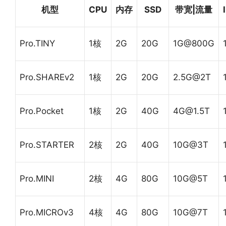
机型
CPU
内存
SSD
带宽|流量
Pro.TINY
1核
2G
20G
1G@800G
Pro.SHAREv2
1核
2G
20G
2.5G@2T
Pro.Pocket
1核
2G
40G
4G@1.5T
Pro.STARTER
2核
2G
40G
10G@3T
Pro.MINI
2核
4G
80G
10G@5T
Pro.MICROv3
4核
4G
80G
10G@7T