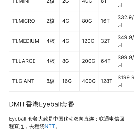
T1.MINI
2核
2G
40G
8T
月
$32.9/
T1.MICRO
2核
4G
80G
16T
月
$49.9/
T1.MEDIUM
4核
4G
120G
32T
月
$99.9/
T1.LARGE
4核
8G
200G
64T
月
$199.9
T1.GIANT
8核
16G
400G
128T
月
DMIT香港Eyeball套餐
Eyeball 套餐大致是中国移动双向直连；联通电信回
程直连，去程绕
NTT
。