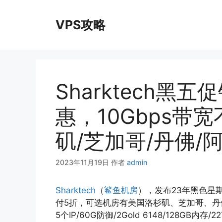
跳
至
VPS攻略
内
容
Sharktech黑
惠，10Gbps带
矶/芝加哥/丹佛/
2023年11月19日
作者
admin
Sharktech
（
鲨鱼机房
），发布23年黑色星
付5折，可选机房有美国洛杉矶、芝加哥、丹佛、阿姆
5个IP/60G防御/2Gold 6148/128GB内存/2