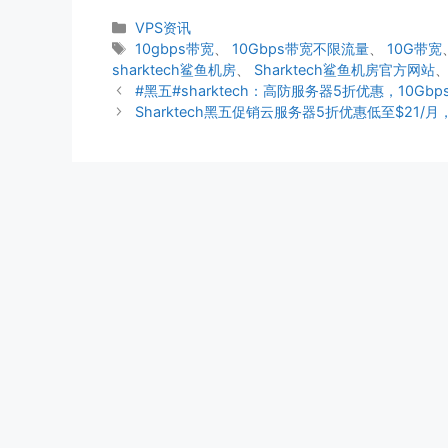
分
VPS资讯
类
标
10gbps带宽
、
10Gbps带宽不限流量
、
10G带宽
签
sharktech鲨鱼机房
、
Sharktech鲨鱼机房官方网站
#黑五#sharktech：高防服务器5折优惠，10G
Sharktech黑五促销云服务器5折优惠低至$21