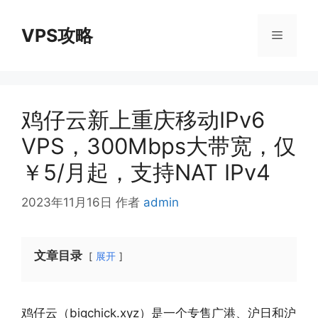
跳
至
VPS攻略
菜
内
容
单
鸡仔云新上重庆移动IPv6
VPS，300Mbps大带宽，仅
￥5/月起，支持NAT IPv4
2023年11月16日
作者
admin
文章目录
展开
鸡仔云（bigchick.xyz）是一个专售广港、沪日和沪