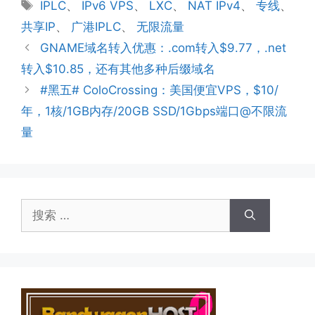
标
IPLC
、
IPv6 VPS
、
LXC
、
NAT IPv4
、
专线
、
签
共享IP
、
广港IPLC
、
无限流量
GNAME域名转入优惠：.com转入$9.77，.net
转入$10.85，还有其他多种后缀域名
#黑五# ColoCrossing：美国便宜VPS，$10/
年，1核/1GB内存/20GB SSD/1Gbps端口@不限流
量
搜
索：