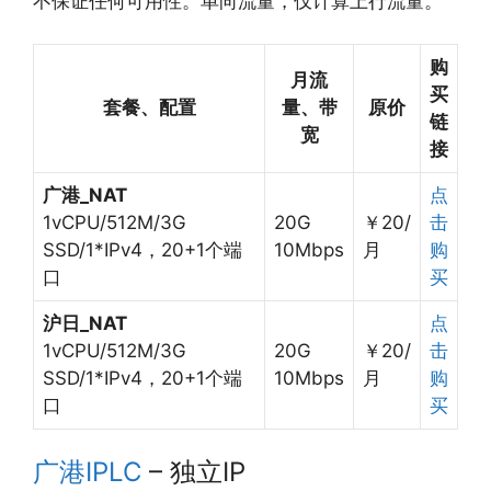
不保证任何可用性。单向流量，仅计算上行流量。
购
月流
买
套餐、配置
量、带
原价
链
宽
接
广港_NAT
点
1vCPU/512M/3G
20G
￥20/
击
SSD/1*IPv4，20+1个端
10Mbps
月
购
口
买
沪日_NAT
点
1vCPU/512M/3G
20G
￥20/
击
SSD/1*IPv4，20+1个端
10Mbps
月
购
口
买
广港IPLC
– 独立IP