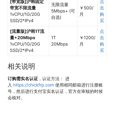
[带宽版]沪韩固定
点
无限流量
带宽不限流量
￥500/
击
5Mbps+ (可
1vCPU/1G/20G
月
购
自选)
SSD/2*IPv4
买
[流量版]沪韩1T流
点
量+20Mbps
1T
￥1200/
击
1vCPU/1G/20G
20Mbps
月
购
SSD/2*IPv4
买
相关说明
订购需实名认证
，认证方法： 进
入
https://chickfrp.com
使用相同邮箱进行注册账
号，然后进行支付宝实名认证，官方在审核的时候
会核对。