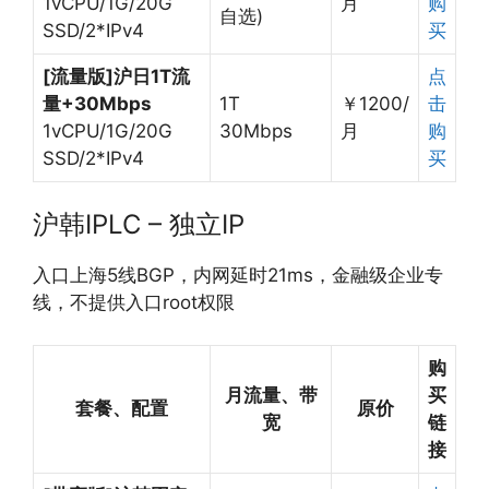
1vCPU/1G/20G
月
购
自选)
SSD/2*IPv4
买
[流量版]沪日1T流
点
量+30Mbps
1T
￥1200/
击
1vCPU/1G/20G
30Mbps
月
购
SSD/2*IPv4
买
沪韩IPLC – 独立IP
入口上海5线BGP，内网延时21ms，金融级企业专
线，不提供入口root权限
购
月流量、带
买
套餐、配置
原价
宽
链
接