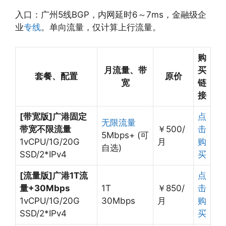
入口：广州5线BGP，内网延时6～7ms，金融级企
业
专线
。单向流量，仅计算上行流量。
购
月流量、带
买
套餐、配置
原价
宽
链
接
[带宽版]广港固定
点
无限流量
带宽不限流量
￥500/
击
5Mbps+ (可
1vCPU/1G/20G
月
购
自选)
SSD/2*IPv4
买
[流量版]广港1T流
点
量+30Mbps
1T
￥850/
击
1vCPU/1G/20G
30Mbps
月
购
SSD/2*IPv4
买