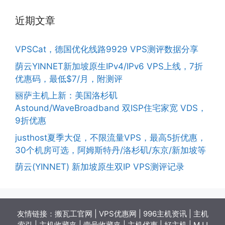
近期文章
VPSCat，德国优化线路9929 VPS测评数据分享
荫云YINNET新加坡原生IPv4/IPv6 VPS上线，7折
优惠码，最低$7/月，附测评
丽萨主机上新：美国洛杉矶
Astound/WaveBroadband 双ISP住宅家宽 VDS，
9折优惠
justhost夏季大促，不限流量VPS，最高5折优惠，
30个机房可选，阿姆斯特丹/洛杉矶/东京/新加坡等
荫云(YINNET) 新加坡原生双IP VPS测评记录
友情链接：
搬瓦工官网
|
VPS优惠网
|
996主机资讯
|
主机
索引
|
主机收藏夹
|
壹号收藏夹
|
主机优惠
|
好主机
|
MJJ