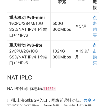
带宽
链
接
重庆移动IPv6-mini
点
1vCPU/384M/10G
500G
击
￥5/月
SSD/NAT IPv4 1个端
300Mbps
购
口+1*IPv6
买
重庆移动IPv6-lite
点
2vCPU/2G/10G
1024G
￥19.9/
击
SSD/NAT IPv4 1个端
300Mbps
月
购
口+1*IPv6
买
NAT IPLC
NAT年付5折优惠码:
114514
广州/上海5线BGP入口，网络延迟抖动低。
共享IP