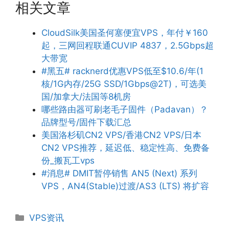
相关文章
CloudSilk美国圣何塞便宜VPS，年付￥160
起，三网回程联通CUVIP 4837，2.5Gbps超
大带宽
#黑五# racknerd优惠VPS低至$10.6/年(1
核/1G内存/25G SSD/1Gbps@2T)，可选美
国/加拿大/法国等8机房
哪些路由器可刷老毛子固件（Padavan）？
品牌型号/固件下载汇总
美国洛杉矶CN2 VPS/香港CN2 VPS/日本
CN2 VPS推荐，延迟低、稳定性高、免费备
份_搬瓦工vps
#消息# DMIT暂停销售 AN5 (Next) 系列
VPS，AN4(Stable)过渡/AS3 (LTS) 将扩容
分
VPS资讯
类