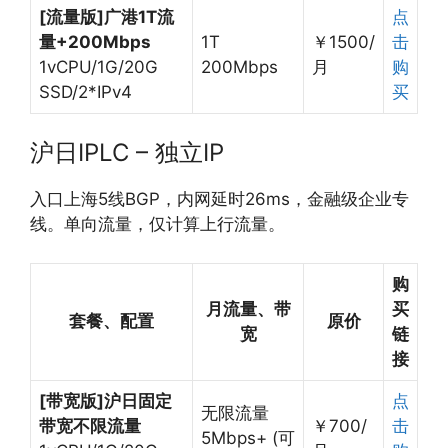
[流量版]广港1T流
点
量+200Mbps
1T
￥1500/
击
1vCPU/1G/20G
200Mbps
月
购
SSD/2*IPv4
买
沪日IPLC – 独立IP
入口上海5线BGP，内网延时26ms，金融级企业专
线。单向流量，仅计算上行流量。
购
月流量、带
买
套餐、配置
原价
宽
链
接
[带宽版]沪日固定
点
无限流量
带宽不限流量
￥700/
击
5Mbps+ (可