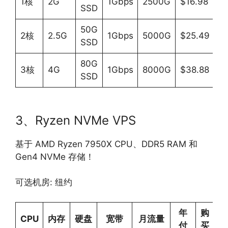
1核
2G
1Gbps
2500G
$16.98
SSD
接
50G
链
2核
2.5G
1Gbps
5000G
$25.49
SSD
接
80G
链
3核
4G
1Gbps
8000G
$38.88
SSD
接
3、Ryzen NVMe VPS
基于 AMD Ryzen 7950X CPU、DDR5 RAM 和
Gen4 NVMe 存储！
可选机房: 纽约
年
购
CPU
内存
硬盘
宽带
月流量
付
买