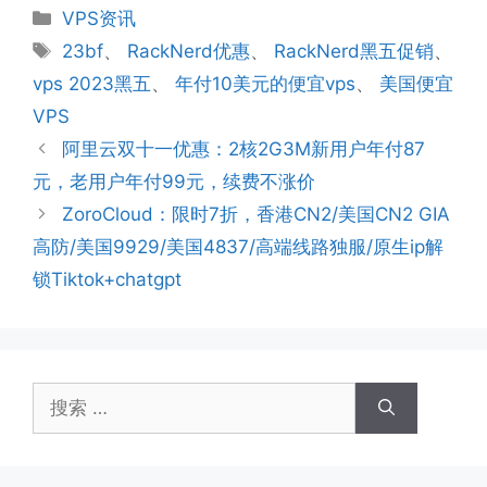
分
VPS资讯
类
标
23bf
、
RackNerd优惠
、
RackNerd黑五促销
、
签
vps 2023黑五
、
年付10美元的便宜vps
、
美国便宜
VPS
阿里云双十一优惠：2核2G3M新用户年付87
元，老用户年付99元，续费不涨价
ZoroCloud：限时7折，香港CN2/美国CN2 GIA
高防/美国9929/美国4837/高端线路独服/原生ip解
锁Tiktok+chatgpt
搜
索：