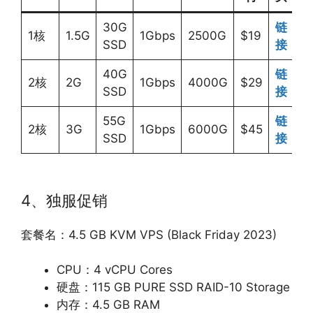
30G
链
1核
1.5G
1Gbps
2500G
$19
SSD
接
40G
链
2核
2G
1Gbps
4000G
$29
SSD
接
55G
链
2核
3G
1Gbps
6000G
$45
SSD
接
4、独服促销
套餐名：4.5 GB KVM VPS (Black Friday 2023)
CPU：4 vCPU Cores
硬盘：115 GB PURE SSD RAID-10 Storage
内存：4.5 GB RAM