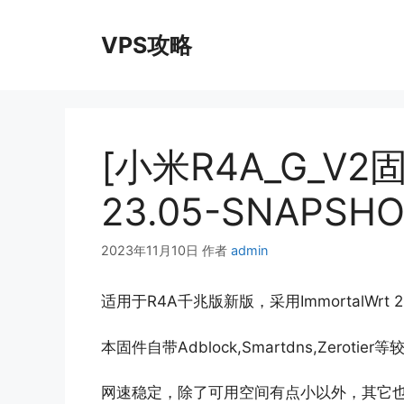
跳
至
VPS攻略
内
容
[小米R4A_G_V2固件
23.05-SNAPSH
2023年11月10日
作者
admin
适用于R4A千兆版新版，采用ImmortalWrt 
本固件自带Adblock,Smartdns,Zeroti
网速稳定，除了可用空间有点小以外，其它