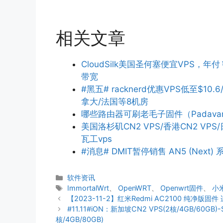
相关文章
CloudSilk美国圣何塞便宜VPS，年付
带宽
#黑五# racknerd优惠VPS低至$10.6
拿大/法国等8机房
哪些路由器可刷老毛子固件（Padava
美国洛杉矶CN2 VPS/香港CN2 V
瓦工vps
#消息# DMIT暂停销售 AN5 (Next) 系
分
软件资讯
类
标
ImmortalWrt
、
OpenWRT
、
Openwrt固件
、
小米
签
【2023-11-2】红米Redmi AC2100 纯净版固件
#11.11#iON：新加坡CN2 VPS(2核/4GB/60GB)
核/4GB/80GB)