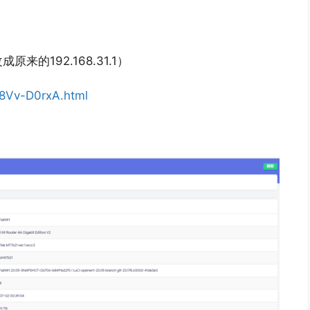
的192.168.31.1）
18Vv-D0rxA.html