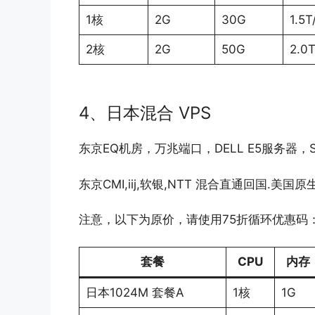
1核
2G
30G
1.5
2核
2G
50G
2.0
4、日本混合 VPS
东京EQ机房，万兆端口，DELL E5服务器，SS
东京CMI,iij,软银,NTT 混合直通回国.美国
注意，以下为原价，请使用75折循环优惠码
套餐
CPU
内存
日本1024M 套餐A
1核
1G