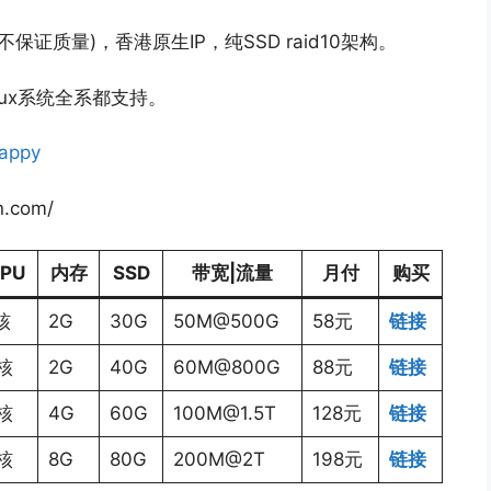
证质量)，香港原生IP，纯SSD raid10架构。
linux系统全系都支持。
happy
n.com/
PU
内存
SSD
带宽|流量
月付
购买
核
2G
30G
50M@500G
58元
链接
核
2G
40G
60M@800G
88元
链接
核
4G
60G
100M@1.5T
128元
链接
核
8G
80G
200M@2T
198元
链接