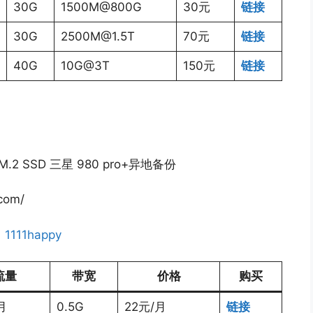
30G
1500M@800G
30元
链接
30G
2500M@1.5T
70元
链接
40G
10G@3T
150元
链接
2 SSD 三星 980 pro+异地备份
com/
：
1111happy
流量
带宽
价格
购买
月
0.5G
22元/月
链接