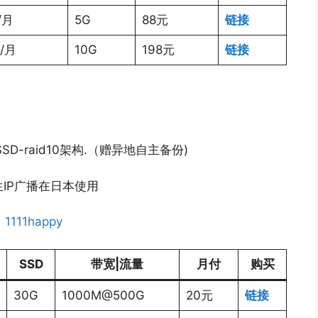
T/月
5G
88元
链接
T/月
10G
198元
链接
D-raid10架构.（赠异地自主备份)
原生IP广播在日本使用
：
1111happy
SSD
带宽|流量
月付
购买
30G
1000M@500G
20元
链接