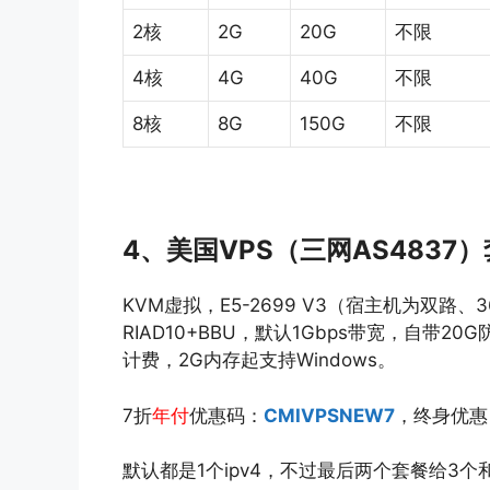
2核
2G
20G
不限
4核
4G
40G
不限
8核
8G
150G
不限
4、美国VPS（三网AS4837
KVM虚拟，E5-2699 V3（宿主机为双路、3
RIAD10+BBU，默认1Gbps带宽，自带
计费，2G内存起支持Windows。
7折
年付
优惠码：
CMIVPSNEW7
，终身优惠
默认都是1个ipv4，不过最后两个套餐给3个