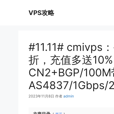
跳
至
VPS攻略
内
容
#11.11# cmiv
折，充值多送10
CN2+BGP/10
AS4837/1Gbps
2023年11月8日
作者
admin