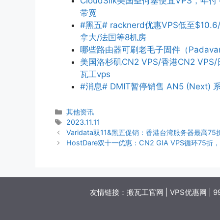
CloudSilk美国圣何塞便宜VPS，年付
带宽
#黑五# racknerd优惠VPS低至$10.6
拿大/法国等8机房
哪些路由器可刷老毛子固件（Padava
美国洛杉矶CN2 VPS/香港CN2 V
瓦工vps
#消息# DMIT暂停销售 AN5 (Next) 系
分
其他资讯
类
标
2023.11.11
签
Varidata双11&黑五促销：香港台湾服务器最高7
HostDare双十一优惠：CN2 GIA VPS循环75折，
友情链接：
搬瓦工官网
|
VPS优惠网
|
9