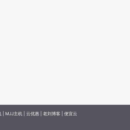
机
|
MJJ主机
|
云优惠
|
老刘博客
|
便宜云