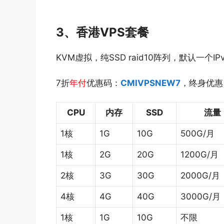
3、香港VPS套餐
KVM虚拟，纯SSD raid10阵列，默认一个
7折
年付
优惠码：
CMIVPSNEW7
，终身优惠
CPU
内存
SSD
流量
1核
1G
10G
500G/月
1核
2G
20G
1200G/月
2核
3G
30G
2000G/月
4核
4G
40G
3000G/月
1核
1G
10G
不限