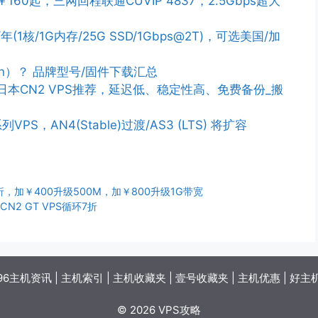
￥160起，三网回程联通CUVIP 4837，2.5Gbps超大
/年(1核/1G内存/25G SSD/1Gbps@2T)，可选美国/加
n）？ 品牌型号/固件下载汇总
PS/日本CN2 VPS推荐，延迟低、稳定性高、免费备份_搬
列VPS，AN4(Stable)过渡/AS3 (LTS) 将扩容
5折，加￥400升级500M，加￥800升级1G带宽
CN2 GT VPS循环7折
96主机资讯
|
主机索引
|
主机收藏夹
|
壹号收藏夹
|
主机优惠
|
好主
© 2026 VPS攻略