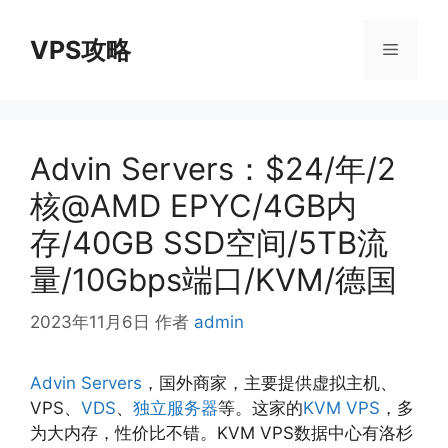
跳
至
VPS攻略
菜
内
容
单
Advin Servers：$24/年/2
核@AMD EPYC/4GB内
存/40GB SSD空间/5TB流
量/10Gbps端口/KVM/德国
2023年11月6日
作者
admin
Advin Servers
，国外商家，主要提供虚拟主机、
VPS、
VDS
、
独立服务器
等。这家的
KVM VPS
，多
为大内存，性价比不错。KVM VPS数据中心有洛杉