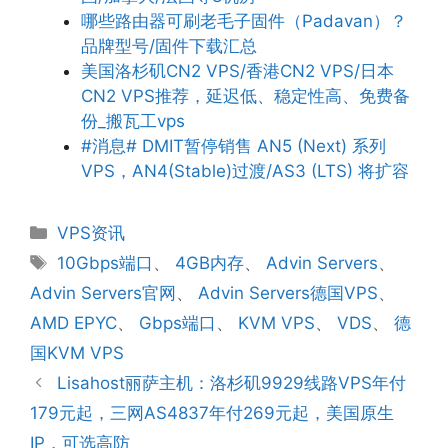
哪些路由器可刷老毛子固件（Padavan）？
品牌型号/固件下载汇总
美国洛杉矶CN2 VPS/香港CN2 VPS/日本
CN2 VPS推荐，延迟低、稳定性高、免费备
份_搬瓦工vps
#消息# DMIT暂停销售 AN5 (Next) 系列
VPS，AN4(Stable)过渡/AS3 (LTS) 将扩容
分
VPS资讯
类
标
10Gbps端口
、
4GB内存
、
Advin Servers
、
签
Advin Servers官网
、
Advin Servers德国VPS
、
AMD EPYC
、
Gbps端口
、
KVM VPS
、
VDS
、
德
国KVM VPS
Lisahost丽萨主机：洛杉矶9929线路VPS年付
179元起，三网AS4837年付269元起，美国原生
IP，可选高防