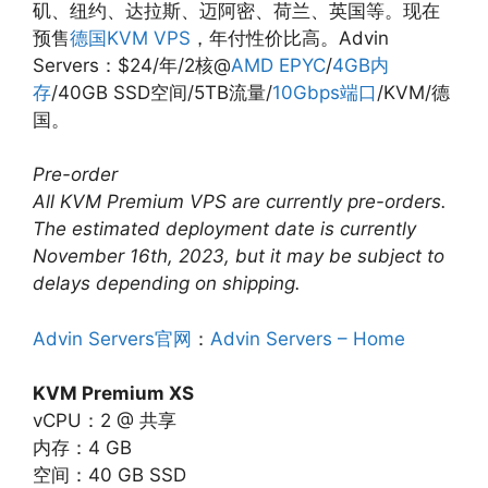
矶、纽约、达拉斯、迈阿密、荷兰、英国等。现在
预售
德国KVM VPS
，年付性价比高。Advin
Servers：$24/年/2核@
AMD EPYC
/
4GB内
存
/40GB SSD空间/5TB流量/
10Gbps端口
/KVM/德
国。
Pre-order
All KVM Premium VPS are currently pre-orders.
The estimated deployment date is currently
November 16th, 2023, but it may be subject to
delays depending on shipping.
Advin Servers官网
：
Advin Servers – Home
KVM Premium XS
vCPU：2 @ 共享
内存：4 GB
空间：40 GB SSD