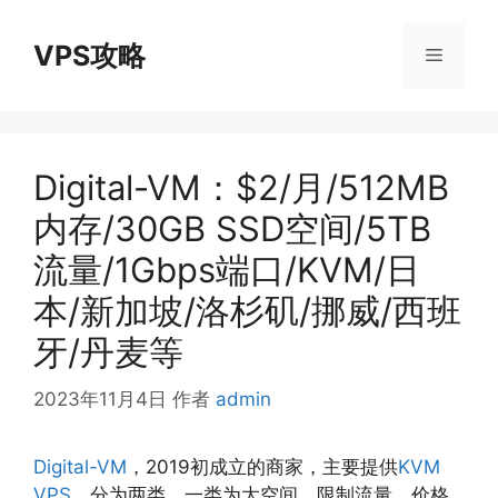
跳
至
VPS攻略
菜
内
容
单
Digital-VM：$2/月/512MB
内存/30GB SSD空间/5TB
流量/1Gbps端口/KVM/日
本/新加坡/洛杉矶/挪威/西班
牙/丹麦等
2023年11月4日
作者
admin
Digital-VM
，2019初成立的商家，主要提供
KVM
VPS
，分为两类，一类为大空间，限制流量，价格