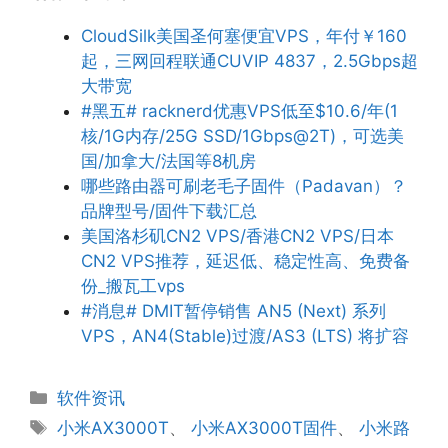
CloudSilk美国圣何塞便宜VPS，年付￥160
起，三网回程联通CUVIP 4837，2.5Gbps超
大带宽
#黑五# racknerd优惠VPS低至$10.6/年(1
核/1G内存/25G SSD/1Gbps@2T)，可选美
国/加拿大/法国等8机房
哪些路由器可刷老毛子固件（Padavan）？
品牌型号/固件下载汇总
美国洛杉矶CN2 VPS/香港CN2 VPS/日本
CN2 VPS推荐，延迟低、稳定性高、免费备
份_搬瓦工vps
#消息# DMIT暂停销售 AN5 (Next) 系列
VPS，AN4(Stable)过渡/AS3 (LTS) 将扩容
分
软件资讯
类
标
小米AX3000T
、
小米AX3000T固件
、
小米路