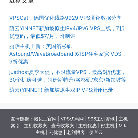
近期文章
VPSCat，德国优化线路9929 VPS测评数据分享
荫云YINNET新加坡原生IPv4/IPv6 VPS上线，7折
优惠码，最低$7/月，附测评
丽萨主机上新：美国洛杉矶
Astound/WaveBroadband 双ISP住宅家宽 VDS，
9折优惠
justhost夏季大促，不限流量VPS，最高5折优惠，
30个机房可选，阿姆斯特丹/洛杉矶/东京/新加坡等
荫云(YINNET) 新加坡原生双IP VPS测评记录
友情链接：
搬瓦工官网
|
VPS优惠网
|
996主机资讯
|
主机
索引
|
主机收藏夹
|
壹号收藏夹
|
主机优惠
|
好主机
|
MJJ
主机
|
云优惠
|
老刘博客
|
便宜云