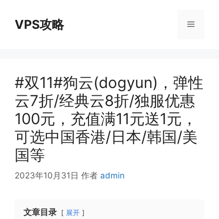
跳
至
VPS攻略
菜
内
容
单
#双11#狗云(dogyun)，弹性
云7折/经典云8折/独服优惠
100元，充值满11元送1元，
可选中国香港/日本/韩国/美
国等
2023年10月31日
作者
admin
文章目录
展开