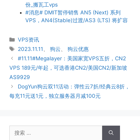
份_搬瓦工vps
#消息# DMIT暂停销售 AN5 (Next) 系列
VPS，AN4(Stable)过渡/AS3 (LTS) 将扩容
分
VPS资讯
类
标
2023.11.11
、
狗云
、
狗云优惠
签
#11.11#Megalayer：美国家宽VPS五折，CN2
VPS 189元/年起，可选香港CN2/美国CN2/新加坡
AS9929
DogYun狗云双11活动：弹性云7折/经典云8折，
每充11元送1元，独立服务器月减100元
搜
索：