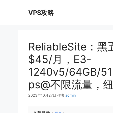
跳
至
VPS攻略
内
容
ReliableSit
$45/月，E3-
1240v5/64GB/5
ps@不限流量，纽
2023年10月27日
作者
admin