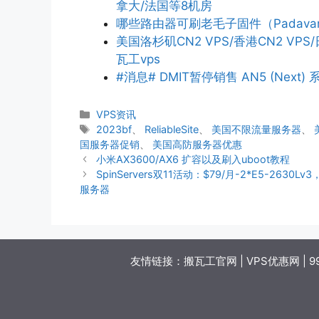
拿大/法国等8机房
哪些路由器可刷老毛子固件（Padava
美国洛杉矶CN2 VPS/香港CN2 V
瓦工vps
#消息# DMIT暂停销售 AN5 (Next) 系
分
VPS资讯
类
标
2023bf
、
ReliableSite
、
美国不限流量服务器
、
签
国服务器促销
、
美国高防服务器优惠
小米AX3600/AX6 扩容以及刷入uboot教程
SpinServers双11活动：$79/月-2*E5-263
服务器
友情链接：
搬瓦工官网
|
VPS优惠网
|
9