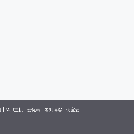
机
|
MJJ主机
|
云优惠
|
老刘博客
|
便宜云