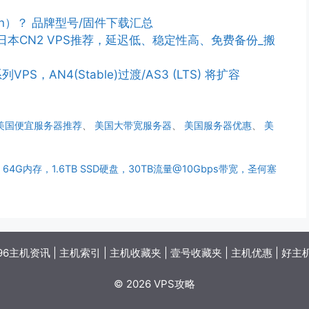
n）？ 品牌型号/固件下载汇总
PS/日本CN2 VPS推荐，延迟低、稳定性高、免费备份_搬
列VPS，AN4(Stable)过渡/AS3 (LTS) 将扩容
美国便宜服务器推荐
、
美国大带宽服务器
、
美国服务器优惠
、
美
0Lv3，64G内存，1.6TB SSD硬盘，30TB流量@10Gbps带宽，圣何塞
96主机资讯
|
主机索引
|
主机收藏夹
|
壹号收藏夹
|
主机优惠
|
好主
© 2026 VPS攻略