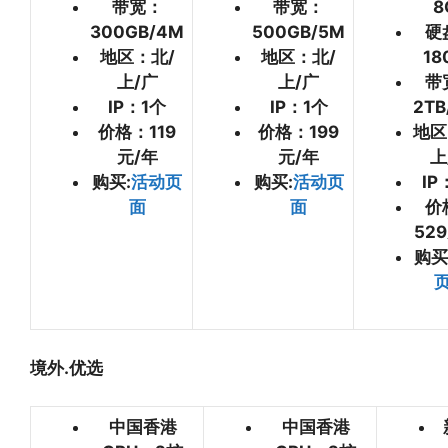
带宽：
带宽：
8
300GB/4M
500GB/5M
硬
地区：北/
地区：北/
18
上/广
上/广
带
IP：1个
IP：1个
2TB
价格：119
价格：199
地区
元/年
元/年
上
购买:
活动页
购买:
活动页
IP
面
面
价
52
购买
境外.优选
中国香港
中国香港