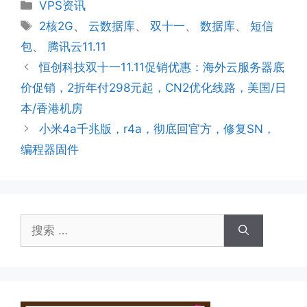
分
VPS资讯
类
标
2核2G
、
云数据库
、
双十一
、
数据库
、
短信
签
包
、
腾讯云11.11
恒创科技双十一11.11促销优惠：海外云服务器底
价促销，2折年付298元起，CN2优化线路，美国/日
本/香港机房
小米4a千兆版，r4a，彻底回官方，修复SN，
编程器固件
搜
索：