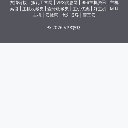
友情链接：
搬瓦工官网
|
VPS优惠网
|
996主机资讯
|
主机
索引
|
主机收藏夹
|
壹号收藏夹
|
主机优惠
|
好主机
|
MJJ
主机
|
云优惠
|
老刘博客
|
便宜云
© 2026 VPS攻略