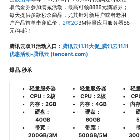
取代金券参加满减活动，最高可领8888元满减券；
每天提供多款秒杀商品，尤其针对新用户或者老用
户产品首单击穿底价，
2核2G
3M轻量应用服务器88
元/年起！
腾讯云双11活动入口：
腾讯云11.11大促_腾讯云11.11
优惠活动-腾讯云 (tencent.com)
爆品.秒杀
轻量服务器
轻量服务器
轻
CPU：2核
CPU：2核
CP
内存：2GB
内存：4GB
内存
硬盘：
硬盘：
40GB
60GB
5
带宽：
带宽：
200GB/3M
500GB/5M
300