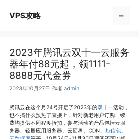
跳
至
VPS攻略
菜
内
容
单
2023年腾讯云双十一云服务
器年付88元起，领1111-
8888元代金券
2023年10月27日
作者
admin
腾讯云在这个月24号开启了2023年的
双十一
活动，
也不搞什么预热了直接上，针对新老用户订购、续
费均提供不同程度折扣，参与活动的产品包括云服
务器、轻量应用服务器、云硬盘、CDN、
短信包
、
云数据库
等等，10月24日-11月30日期间还可以领