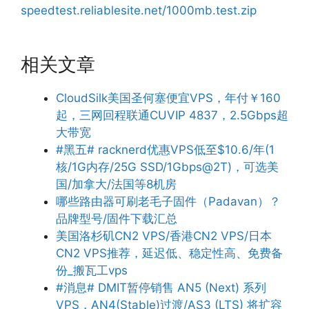
speedtest.reliablesite.net/1000mb.test.zip
相关文章
CloudSilk美国圣何塞便宜VPS，年付￥160
起，三网回程联通CUVIP 4837，2.5Gbps超
大带宽
#黑五# racknerd优惠VPS低至$10.6/年(1
核/1G内存/25G SSD/1Gbps@2T)，可选美
国/加拿大/法国等8机房
哪些路由器可刷老毛子固件（Padavan）？
品牌型号/固件下载汇总
美国洛杉矶CN2 VPS/香港CN2 VPS/日本
CN2 VPS推荐，延迟低、稳定性高、免费备
份_搬瓦工vps
#消息# DMIT暂停销售 AN5 (Next) 系列
VPS，AN4(Stable)过渡/AS3 (LTS) 将扩容