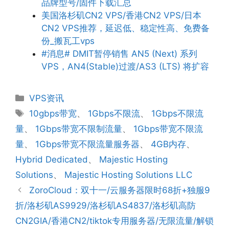
品牌型号/固件下载汇总
美国洛杉矶CN2 VPS/香港CN2 VPS/日本
CN2 VPS推荐，延迟低、稳定性高、免费备
份_搬瓦工vps
#消息# DMIT暂停销售 AN5 (Next) 系列
VPS，AN4(Stable)过渡/AS3 (LTS) 将扩容
分
VPS资讯
类
标
10gbps带宽
、
1Gbps不限流
、
1Gbps不限流
签
量
、
1Gbps带宽不限制流量
、
1Gbps带宽不限流
量
、
1Gbps带宽不限流量服务器
、
4GB内存
、
Hybrid Dedicated
、
Majestic Hosting
Solutions
、
Majestic Hosting Solutions LLC
ZoroCloud：双十一/云服务器限时68折+独服9
折/洛杉矶AS9929/洛杉矶AS4837/洛杉矶高防
CN2GIA/香港CN2/tiktok专用服务器/无限流量/解锁