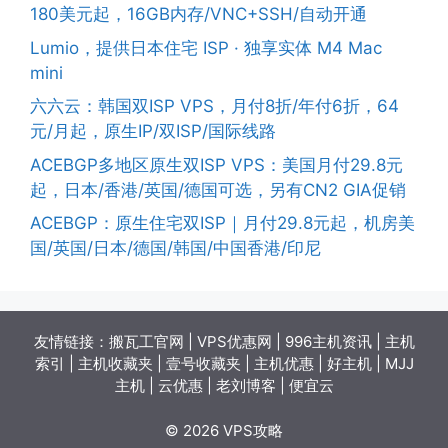
180美元起，16GB内存/VNC+SSH/自动开通
Lumio，提供日本住宅 ISP · 独享实体 M4 Mac
mini
六六云：韩国双ISP VPS，月付8折/年付6折，64
元/月起，原生IP/双ISP/国际线路
ACEBGP多地区原生双ISP VPS：美国月付29.8元
起，日本/香港/英国/德国可选，另有CN2 GIA促销
ACEBGP：原生住宅双ISP｜月付29.8元起，机房美
国/英国/日本/德国/韩国/中国香港/印尼
友情链接：
搬瓦工官网
|
VPS优惠网
|
996主机资讯
|
主机
索引
|
主机收藏夹
|
壹号收藏夹
|
主机优惠
|
好主机
|
MJJ
主机
|
云优惠
|
老刘博客
|
便宜云
© 2026 VPS攻略