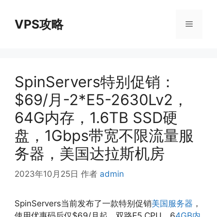
跳
至
VPS攻略
菜
内
容
单
SpinServers特别促销：
$69/月-2*E5-2630Lv2，
64G内存，1.6TB SSD硬
盘，1Gbps带宽不限流量服
务器，美国达拉斯机房
2023年10月25日
作者
admin
SpinServers当前发布了一款特别促销
美国服务器
，
使用优惠码后仅$69/月起，双路E5 CPU，6
4GB内