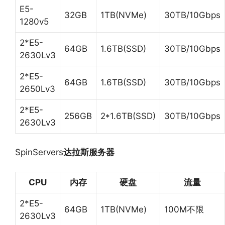
E5-
32GB
1TB(NVMe)
30TB/10Gbps
1280v5
2*E5-
64GB
1.6TB(SSD)
30TB/10Gbps
2630Lv3
2*E5-
64GB
1.6TB(SSD)
30TB/10Gbps
2650Lv3
2*E5-
256GB
2*1.6TB(SSD)
30TB/10Gbps
2630Lv3
SpinServers
达拉斯服务器
CPU
内存
硬盘
流量
2*E5-
64GB
1TB(NVMe)
100M不限
2630Lv3