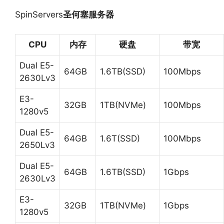
SpinServers
圣何塞服务器
CPU
内存
硬盘
带宽
Dual E5-
64GB
1.6TB(SSD)
100Mbps
2630Lv3
E3-
32GB
1TB(NVMe)
100Mbps
1280v5
Dual E5-
64GB
1.6T(SSD)
100Mbps
2650Lv3
Dual E5-
64GB
1.6TB(SSD)
1Gbps
2630Lv3
E3-
32GB
1TB(NVMe)
1Gbps
1280v5