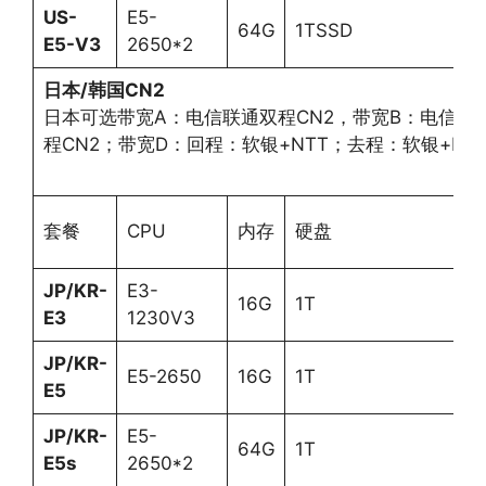
US-
E5-
64G
1TSSD
3
E5-V3
2650*2
日本
/
韩国
CN2
日本可选带宽A：电信联通双程CN2，带宽B：电信联
程CN2；带宽D：回程：软银+NTT；去程：软银+NT
套餐
CPU
内存
硬盘
i
JP/KR-
E3-
16G
1T
3
E3
1230V3
JP/KR-
E5-2650
16G
1T
3
E5
JP/KR-
E5-
64G
1T
3
E5s
2650*2