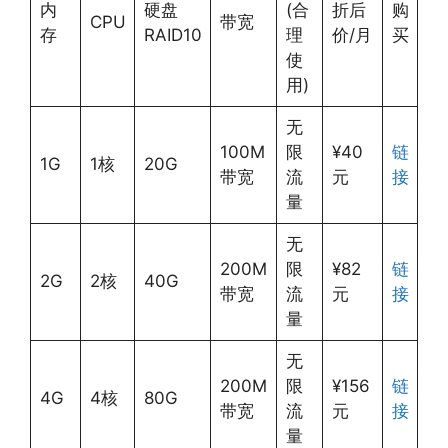
内
硬盘
(合
折后
购
CPU
带宽
存
RAID10
理
价/月
买
使
用)
无
100M
限
¥40
链
1G
1核
20G
带宽
流
元
接
量
无
200M
限
¥82
链
2G
2核
40G
带宽
流
元
接
量
无
200M
限
¥156
链
4G
4核
80G
带宽
流
元
接
量