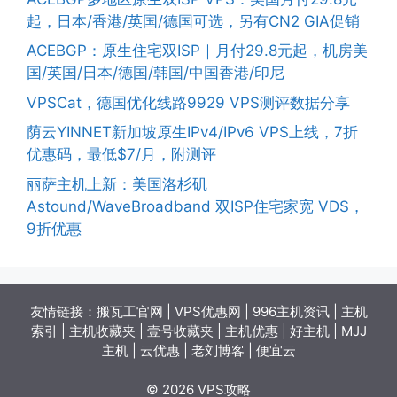
起，日本/香港/英国/德国可选，另有CN2 GIA促销
ACEBGP：原生住宅双ISP｜月付29.8元起，机房美
国/英国/日本/德国/韩国/中国香港/印尼
VPSCat，德国优化线路9929 VPS测评数据分享
荫云YINNET新加坡原生IPv4/IPv6 VPS上线，7折
优惠码，最低$7/月，附测评
丽萨主机上新：美国洛杉矶
Astound/WaveBroadband 双ISP住宅家宽 VDS，
9折优惠
友情链接：
搬瓦工官网
|
VPS优惠网
|
996主机资讯
|
主机
索引
|
主机收藏夹
|
壹号收藏夹
|
主机优惠
|
好主机
|
MJJ
主机
|
云优惠
|
老刘博客
|
便宜云
© 2026 VPS攻略