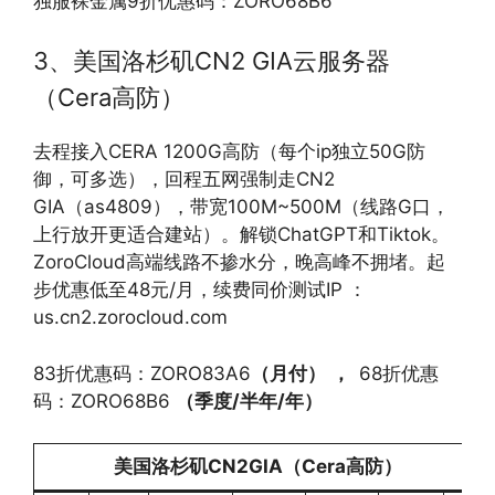
独服裸金属9折优惠码：ZORO68B6
3、美国洛杉矶CN2 GIA云服务器
（Cera高防）
去程接入CERA 1200G高防（每个ip独立50G防
御，可多选），回程五网强制走CN2
GIA（as4809），带宽100M~500M（线路G口，
上行放开更适合建站）。解锁ChatGPT和Tiktok。
ZoroCloud高端线路不掺水分，晚高峰不拥堵。起
步优惠低至48元/月，续费同价测试IP ：
us.cn2.zorocloud.com
83折优惠码：ZORO83A6
（月付）
，
68折优惠
码：ZORO68B6
（季度
/
半年
/
年）
美国洛杉矶
CN2GIA
（
Cera
高防）