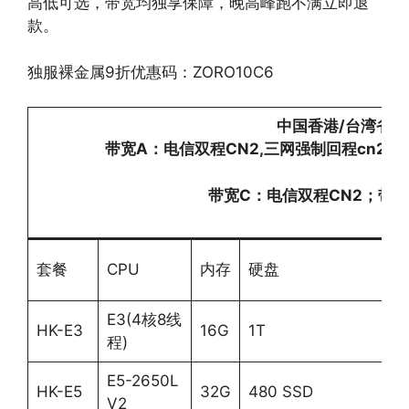
高低可选，带宽均独享保障，晚高峰跑不满立即退
款。
独服裸金属9折优惠码：ZORO10C6
中国香港
/
台湾省
C
带宽A：电信双程CN2,三网强制回程cn2；
带宽C：电信双程CN2；带
套餐
CPU
内存
硬盘
i
E3(4核8线
HK-E3
16G
1T
3
程)
E5-2650L
HK-E5
32G
480 SSD
3
V2