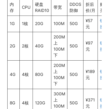
内
硬盘
DDOS
折后
购
CPU
带宽
存
RAID10
防御
价/月
买
¥57
链
1G
1核
20G
100M
50G
元
接
200M
上
¥97
链
2G
2核
40G
50G
100M
元
接
下
200M
上
¥189
链
4G
4核
80G
50G
100M
元
接
下
300M
上
¥371
链
8G
4核
120G
50G
100M
元
接