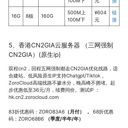
100M下
元
接
500M上
¥604
链
16G
8核
160G
100M下
元
接
5、香港CN2GIA云服务器 （三网强制
CN2GIA）(原生ip)
双程cn2，回程五网强制都走CN2GIA优化线路，适
合建站。低风险原生IP支持Chatgpt/Tiktok 。
ZoroCloud高端线路不掺水分，晚高峰不拥堵。起
步优惠低至36元/月，续费同价。测试IP ：
hk.cn2.zorocloud.com
83折优惠码：ZORO83A6
（月付）
，
68折优惠
码：ZORO68B6
（季度
/
半年
/
年）