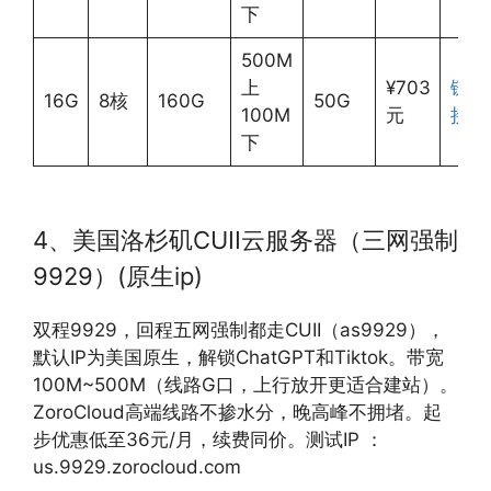
下
500M
上
¥703
链
16G
8核
160G
50G
100M
元
接
下
4、美国洛杉矶CUII云服务器（三网强制
9929）(原生ip)
双程9929，回程五网强制都走CUII（as9929），
默认IP为美国原生，解锁ChatGPT和Tiktok。带宽
100M~500M（线路G口，上行放开更适合建站）。
ZoroCloud高端线路不掺水分，晚高峰不拥堵。起
步优惠低至36元/月，续费同价。测试IP ：
us.9929.zorocloud.com