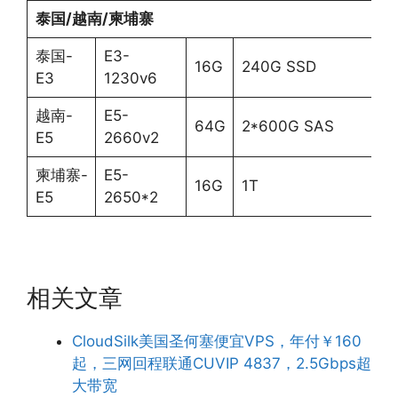
泰国
/
越南
/
柬埔寨
泰国-
E3-
16G
240G SSD
3
E3
1230v6
越南-
E5-
64G
2*600G SAS
3
E5
2660v2
柬埔寨-
E5-
16G
1T
3
E5
2650*2
相关文章
CloudSilk美国圣何塞便宜VPS，年付￥160
起，三网回程联通CUVIP 4837，2.5Gbps超
大带宽