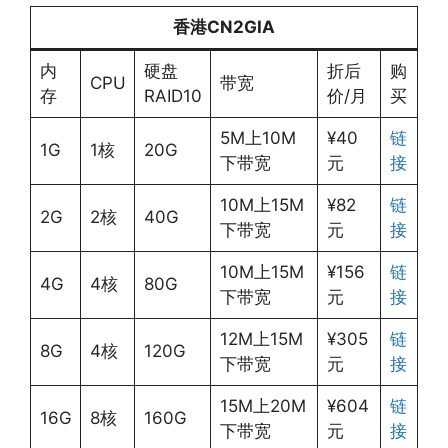
香港
CN2GIA
内
硬盘
折后
购
CPU
带宽
存
RAID10
价/月
买
5M上10M
¥40
链
1G
1核
20G
下带宽
元
接
10M上15M
¥82
链
2G
2核
40G
下带宽
元
接
10M上15M
¥156
链
4G
4核
80G
下带宽
元
接
12M上15M
¥305
链
8G
4核
120G
下带宽
元
接
15M上20M
¥604
链
16G
8核
160G
下带宽
元
接