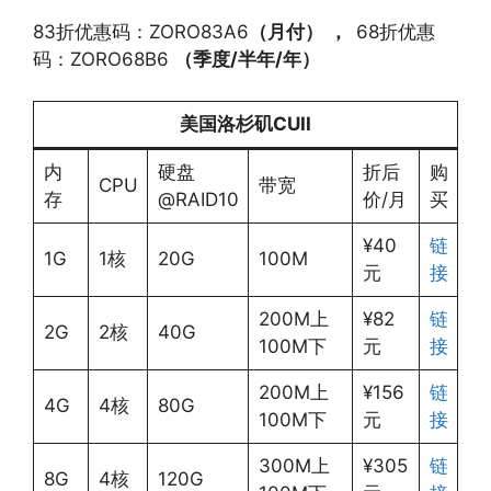
83折优惠码：ZORO83A6
（月付）
，
68折优惠
码：ZORO68B6
（季度
/
半年
/
年）
美国洛杉矶
CUII
内
硬盘
折后
购
CPU
带宽
存
@RAID10
价/月
买
¥40
链
1G
1核
20G
100M
元
接
200M上
¥82
链
2G
2核
40G
100M下
元
接
200M上
¥156
链
4G
4核
80G
100M下
元
接
300M上
¥305
链
8G
4核
120G