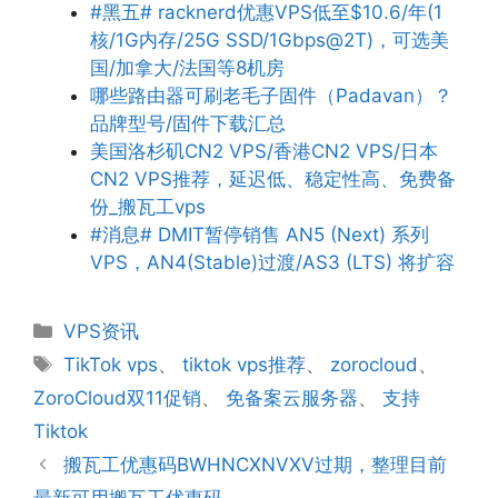
#黑五# racknerd优惠VPS低至$10.6/年(1
核/1G内存/25G SSD/1Gbps@2T)，可选美
国/加拿大/法国等8机房
哪些路由器可刷老毛子固件（Padavan）？
品牌型号/固件下载汇总
美国洛杉矶CN2 VPS/香港CN2 VPS/日本
CN2 VPS推荐，延迟低、稳定性高、免费备
份_搬瓦工vps
#消息# DMIT暂停销售 AN5 (Next) 系列
VPS，AN4(Stable)过渡/AS3 (LTS) 将扩容
分
VPS资讯
类
标
TikTok vps
、
tiktok vps推荐
、
zorocloud
、
签
ZoroCloud双11促销
、
免备案云服务器
、
支持
Tiktok
搬瓦工优惠码BWHNCXNVXV过期，整理目前