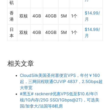
矶
香
$14.99/
双核
4GB
40GB
5M
1个
港
月
日
$14.99/
双核
4GB
40GB
5M
1个
本
月
相关文章
CloudSilk美国圣何塞便宜VPS，年付￥160
起，三网回程联通CUVIP 4837，2.5Gbps超
大带宽
#黑五# racknerd优惠VPS低至$10.6/年(1
核/1G内存/25G SSD/1Gbps@2T)，可选美
国/加拿大/法国等8机房