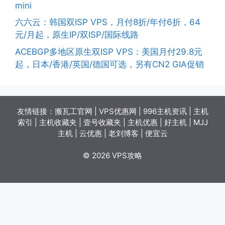
mini
六六云：韩国双ISP VPS，月付8折/年付6折，64
元/月起，原生IP/双ISP/国际线路
ACEBGP多地区原生双ISP VPS：美国月付29.8元
起，日本/香港/英国/德国可选，另有CN2 GIA促销
友情链接：
搬瓦工官网
|
VPS优惠网
|
996主机资讯
|
主机
索引
|
主机收藏夹
|
壹号收藏夹
|
主机优惠
|
好主机
|
MJJ
主机
|
云优惠
|
老刘博客
|
便宜云
© 2026 VPS攻略