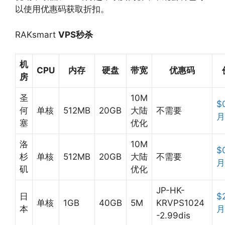
以使用优惠码获取折扣。
RAKsmart
VPS秒杀
机
CPU
内存
硬盘
带宽
优惠码
房
圣
10M
$
何
单核
512MB
20GB
大陆
不需要
月
塞
优化
洛
10M
$
杉
单核
512MB
20GB
大陆
不需要
月
矶
优化
JP-HK-
日
$
单核
1GB
40GB
5M
KRVPS1024
本
月
-2.99dis