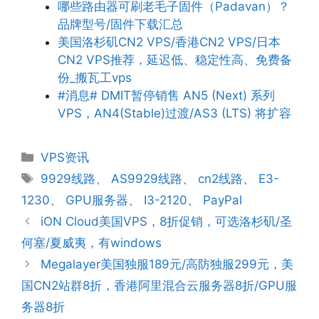
哪些路由器可刷老毛子固件（Padavan）？
品牌型号/固件下载汇总
美国洛杉矶CN2 VPS/香港CN2 VPS/日本
CN2 VPS推荐，延迟低、稳定性高、免费备
份_搬瓦工vps
#消息# DMIT暂停销售 AN5 (Next) 系列
VPS，AN4(Stable)过渡/AS3 (LTS) 将扩容
分
VPS资讯
类
标
9929线路
、
AS9929线路
、
cn2线路
、
E3-
签
1230
、
GPU服务器
、
I3-2120
、
PayPal
iON Cloud美国VPS，8折促销，可选洛杉矶/圣
何塞/夏威夷，有windows
Megalayer美国独服189元/高防独服299元，美
国CN2站群8折，香港阿里混合云服务器8折/GPU服
务器8折