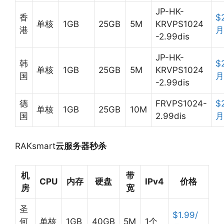
JP-HK-
香
$
单核
1GB
25GB
5M
KRVPS1024
港
月
-2.99dis
JP-HK-
韩
$
单核
1GB
25GB
5M
KRVPS1024
国
月
-2.99dis
德
FRVPS1024-
$
单核
1GB
25GB
10M
国
2.99dis
月
RAKsmart
云服务器秒杀
机
带
CPU
内存
硬盘
IPv4
价格
房
宽
圣
$1.99/
何
单核
1GB
40GB
5M
1个