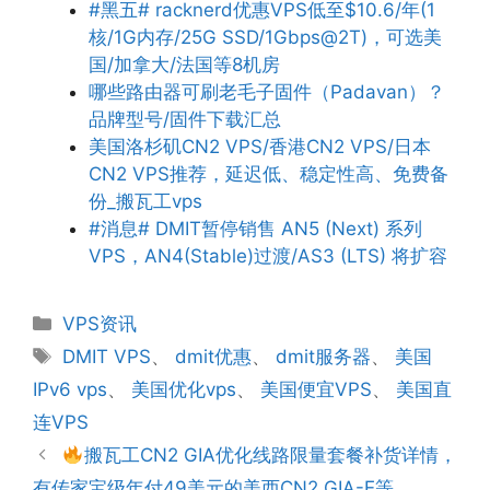
#黑五# racknerd优惠VPS低至$10.6/年(1
核/1G内存/25G SSD/1Gbps@2T)，可选美
国/加拿大/法国等8机房
哪些路由器可刷老毛子固件（Padavan）？
品牌型号/固件下载汇总
美国洛杉矶CN2 VPS/香港CN2 VPS/日本
CN2 VPS推荐，延迟低、稳定性高、免费备
份_搬瓦工vps
#消息# DMIT暂停销售 AN5 (Next) 系列
VPS，AN4(Stable)过渡/AS3 (LTS) 将扩容
分
VPS资讯
类
标
DMIT VPS
、
dmit优惠
、
dmit服务器
、
美国
签
IPv6 vps
、
美国优化vps
、
美国便宜VPS
、
美国直
连VPS
搬瓦工CN2 GIA优化线路限量套餐补货详情，
有传家宝级年付49美元的美西CN2 GIA-E等