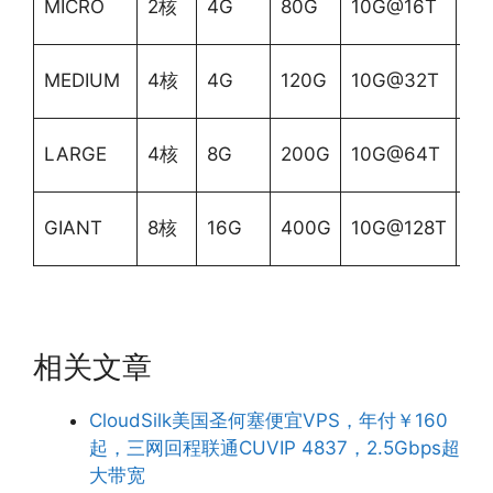
MICRO
2核
4G
80G
10G@16T
月
$4
MEDIUM
4核
4G
120G
10G@32T
月
$9
LARGE
4核
8G
200G
10G@64T
月
$1
GIANT
8核
16G
400G
10G@128T
月
相关文章
CloudSilk美国圣何塞便宜VPS，年付￥160
起，三网回程联通CUVIP 4837，2.5Gbps超
大带宽