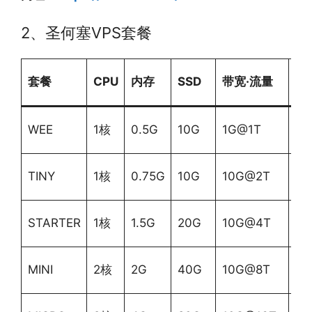
2、圣何塞VPS套餐
套餐
CPU
内存
SSD
带宽·流量
价
$3
WEE
1核
0.5G
10G
1G@1T
年
TINY
1核
0.75G
10G
10G@2T
$6
$1
STARTER
1核
1.5G
20G
10G@4T
月
$2
MINI
2核
2G
40G
10G@8T
月
$3