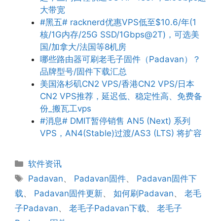
大带宽
#黑五# racknerd优惠VPS低至$10.6/年(1
核/1G内存/25G SSD/1Gbps@2T)，可选美
国/加拿大/法国等8机房
哪些路由器可刷老毛子固件（Padavan）？
品牌型号/固件下载汇总
美国洛杉矶CN2 VPS/香港CN2 VPS/日本
CN2 VPS推荐，延迟低、稳定性高、免费备
份_搬瓦工vps
#消息# DMIT暂停销售 AN5 (Next) 系列
VPS，AN4(Stable)过渡/AS3 (LTS) 将扩容
分
软件资讯
类
标
Padavan
、
Padavan固件
、
Padavan固件下
签
载
、
Padavan固件更新
、
如何刷Padavan
、
老毛
子Padavan
、
老毛子Padavan下载
、
老毛子