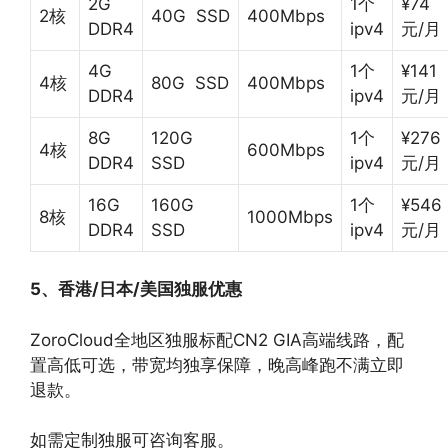
2G
1个
¥74
2核
40G SSD
400Mbps
DDR4
ipv4
元/月
4G
1个
¥141
4核
80G SSD
400Mbps
DDR4
ipv4
元/月
8G
120G
1个
¥276
4核
600Mbps
DDR4
SSD
ipv4
元/月
16G
160G
1个
¥546
8核
1000Mbps
DDR4
SSD
ipv4
元/月
5、香港/日本/美国独服优惠
ZoroCloud全地区独服标配CN2 GIA高端线路，配
置高低可选，带宽均独享保障，晚高峰跑不满立即
退款。
如需定制独服可咨询客服。