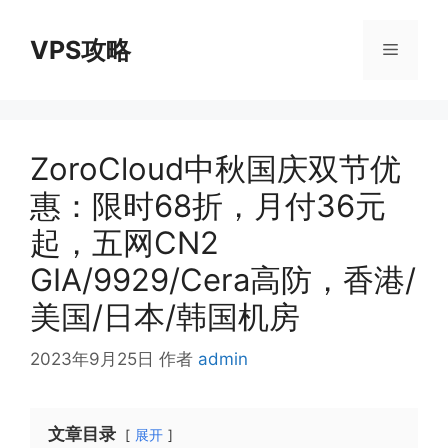
跳
至
VPS攻略
菜
内
容
单
ZoroCloud中秋国庆双节优
惠：限时68折，月付36元
起，五网CN2
GIA/9929/Cera高防，香港/
美国/日本/韩国机房
2023年9月25日
作者
admin
文章目录
展开