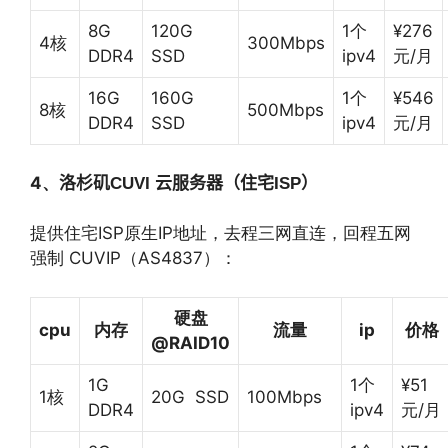
8G
120G
1个
¥276
4核
300Mbps
DDR4
SSD
ipv4
元/月
16G
160G
1个
¥546
8核
500Mbps
DDR4
SSD
ipv4
元/月
4、
洛杉矶
CUVI
云服务器（住宅
ISP
）
提供住宅ISP原生IP地址，去程三网直连，回程五网
强制 CUVIP（AS4837）：
硬盘
cpu
内存
流量
ip
价格
@RAID10
1G
1个
¥51
1核
20G SSD
100Mbps
DDR4
ipv4
元/月