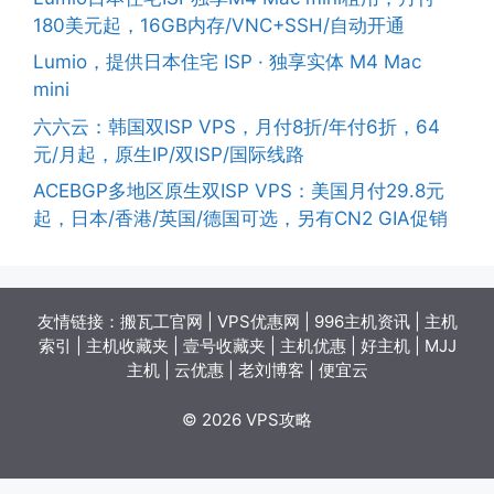
180美元起，16GB内存/VNC+SSH/自动开通
Lumio，提供日本住宅 ISP · 独享实体 M4 Mac
mini
六六云：韩国双ISP VPS，月付8折/年付6折，64
元/月起，原生IP/双ISP/国际线路
ACEBGP多地区原生双ISP VPS：美国月付29.8元
起，日本/香港/英国/德国可选，另有CN2 GIA促销
友情链接：
搬瓦工官网
|
VPS优惠网
|
996主机资讯
|
主机
索引
|
主机收藏夹
|
壹号收藏夹
|
主机优惠
|
好主机
|
MJJ
主机
|
云优惠
|
老刘博客
|
便宜云
© 2026 VPS攻略