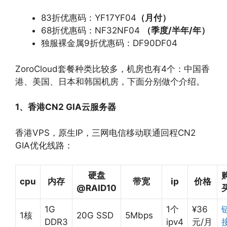
83折优惠码：YF17YF04
（月付）
68折优惠码：NF32NF04
（季度
/
半年
/
年）
独服裸金属9折优惠码：DF90DF04
ZoroCloud套餐种类比较多，机房也有4个：中国香
港、美国、日本和韩国机房，下面分别做个介绍。
1、香港CN2 GIA云服务器
香港VPS，原生IP，三网电信移动联通回程CN2
GIA优化线路：
硬盘
cpu
内存
带宽
ip
价格
@RAID10
1G
1个
¥36
1核
20G SSD
5Mbps
DDR3
ipv4
元/月