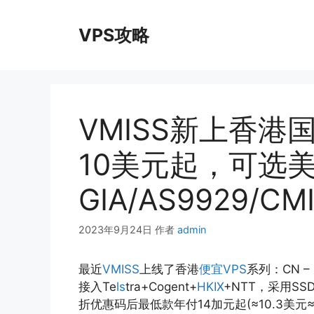
跳
至
VPS攻略
内
容
VMISS新上香港
10美元起，可选美
GIA/AS9929/CM
2023年9月24日
作者
admin
最近
VMISS
上线了香港
便宜VPS
系列：CN –
接入Te
ls
tra+Cogent+
HKIX
+NTT，采用SSD
折优惠码后最低款年付14加元起(≈10.3美元≈