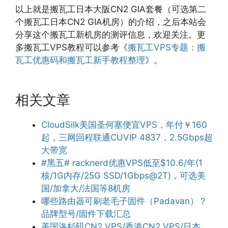
以上就是搬瓦工日本大阪CN2 GIA套餐（可选第二
个搬瓦工日本CN2 GIA机房）的介绍，之后本站会
分享这个搬瓦工新机房的测评信息，欢迎关注。更
多搬瓦工VPS教程可以参考《
搬瓦工VPS专题：搬
瓦工优惠码和搬瓦工新手教程整理
》。
相关文章
CloudSilk美国圣何塞便宜VPS，年付￥160
起，三网回程联通CUVIP 4837，2.5Gbps超
大带宽
#黑五# racknerd优惠VPS低至$10.6/年(1
核/1G内存/25G SSD/1Gbps@2T)，可选美
国/加拿大/法国等8机房
哪些路由器可刷老毛子固件（Padavan）？
品牌型号/固件下载汇总
美国洛杉矶CN2 VPS/香港CN2 VPS/日本