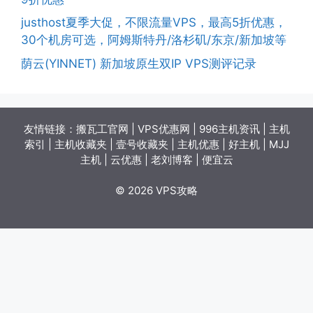
justhost夏季大促，不限流量VPS，最高5折优惠，
30个机房可选，阿姆斯特丹/洛杉矶/东京/新加坡等
荫云(YINNET) 新加坡原生双IP VPS测评记录
友情链接：
搬瓦工官网
|
VPS优惠网
|
996主机资讯
|
主机
索引
|
主机收藏夹
|
壹号收藏夹
|
主机优惠
|
好主机
|
MJJ
主机
|
云优惠
|
老刘博客
|
便宜云
© 2026 VPS攻略