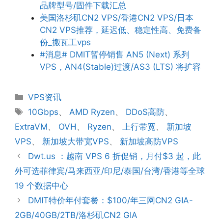
品牌型号/固件下载汇总
美国洛杉矶CN2 VPS/香港CN2 VPS/日本
CN2 VPS推荐，延迟低、稳定性高、免费备
份_搬瓦工vps
#消息# DMIT暂停销售 AN5 (Next) 系列
VPS，AN4(Stable)过渡/AS3 (LTS) 将扩容
分
VPS资讯
类
标
10Gbps
、
AMD Ryzen
、
DDoS高防
、
签
ExtraVM
、
OVH
、
Ryzen
、
上行带宽
、
新加坡
VPS
、
新加坡大带宽VPS
、
新加坡高防VPS
Dwt.us ：越南 VPS 6 折促销，月付$3 起，此
外可选菲律宾/马来西亚/印尼/泰国/台湾/香港等全球
19 个数据中心
DMIT特价年付套餐：$100/年三网CN2 GIA-
2GB/40GB/2TB/洛杉矶CN2 GIA