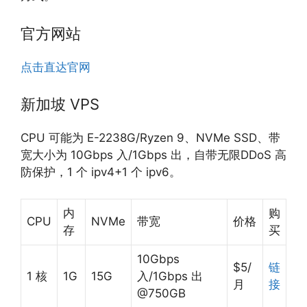
官方网站
点击直达官网
新加坡 VPS
CPU 可能为 E-2238G/Ryzen 9、NVMe SSD、带
宽大小为 10Gbps 入/1Gbps 出，自带无限DDoS 高
防保护，1 个 ipv4+1 个 ipv6。
内
购
CPU
NVMe
带宽
价格
存
买
10Gbps
$5/
链
1 核
1G
15G
入/1Gbps 出
月
接
@750GB