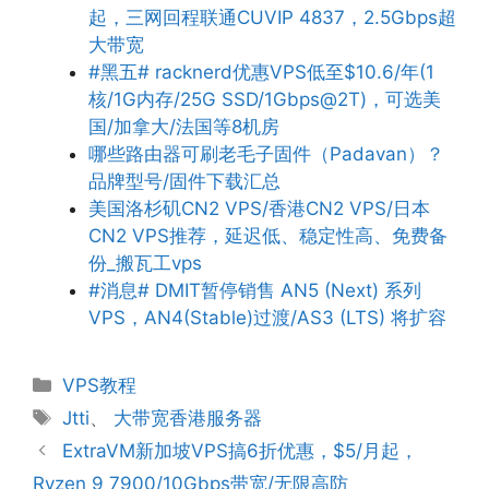
起，三网回程联通CUVIP 4837，2.5Gbps超
大带宽
#黑五# racknerd优惠VPS低至$10.6/年(1
核/1G内存/25G SSD/1Gbps@2T)，可选美
国/加拿大/法国等8机房
哪些路由器可刷老毛子固件（Padavan）？
品牌型号/固件下载汇总
美国洛杉矶CN2 VPS/香港CN2 VPS/日本
CN2 VPS推荐，延迟低、稳定性高、免费备
份_搬瓦工vps
#消息# DMIT暂停销售 AN5 (Next) 系列
VPS，AN4(Stable)过渡/AS3 (LTS) 将扩容
分
VPS教程
类
标
Jtti
、
大带宽香港服务器
签
ExtraVM新加坡VPS搞6折优惠，$5/月起，
Ryzen 9 7900/10Gbps带宽/无限高防