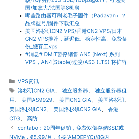
核/1G内存/25G SSD/1Gbps@2T)，可选美
国/加拿大/法国等8机房
哪些路由器可刷老毛子固件（Padavan）？
品牌型号/固件下载汇总
美国洛杉矶CN2 VPS/香港CN2 VPS/日本
CN2 VPS推荐，延迟低、稳定性高、免费备
份_搬瓦工vps
#消息# DMIT暂停销售 AN5 (Next) 系列
VPS，AN4(Stable)过渡/AS3 (LTS) 将扩容
分
VPS资讯
类
标
洛杉矶CN2 GIA
、
独立服务器
、
独立服务器租
签
用
、
美国AS9929
、
美国CN2 GIA
、
美国洛杉矶
、
美国洛杉矶CN2
、
美国洛杉矶CN2 GIA
、
香港
CTG
、
高防
contabo：20周年促销，免费双倍存储SSD或
NVMe，€5.99/月，4核(AMDEPYC)/8G内