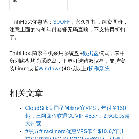
TmhHost优惠码：
30OFF
，永久折扣，续费同价，
注意上面的特价年付套餐无码直购，不支持再折扣
了。
TmhHost商家主机采用系统盘+
数据盘
模式，表中
所列磁盘均为系统盘，下单可选购数据盘，支持安
装Linux或者
Windows
(4G或以上)
操作系统
。
相关文章
CloudSilk美国圣何塞便宜VPS，年付￥160
起，三网回程联通CUVIP 4837，2.5Gbps超
大带宽
#黑五# racknerd优惠VPS低至$10.6/年(1