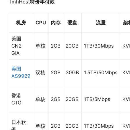
TmhHost
特价年付款
机房
CPU
内存
硬盘
流量
架
美国
CN2
单核
2GB
20GB
1TB/30Mbps
KV
GIA
美国
双核
2GB
30GB
1.5TB/50Mbps
KV
AS9929
香港
单核
2GB
20GB
1TB/5Mbps
KV
CTG
日本软
单核
2GB
20GB
1TB/30Mbps
KV
银