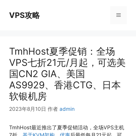
跳
至
VPS攻略
菜
内
容
单
TmhHost夏季促销：全场
VPS七折21元/月起，可选美
国CN2 GIA、美国
AS9929、香港CTG、日本
软银机房
2023年8月10日
作者
admin
TmhHost最近推出了夏季促销活动，全场VPS主机
7折，
基于KVM架构
，
优惠
后最低每月21元起，可