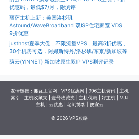
优惠码，最低$7/月，附测评
丽萨主机上新：美国洛杉矶
Astound/WaveBroadband 双ISP住宅家宽 VDS，
9折优惠
justhost夏季大促，不限流量VPS，最高5折优惠，
30个机房可选，阿姆斯特丹/洛杉矶/东京/新加坡等
荫云(YINNET) 新加坡原生双IP VPS测评记录
友情链接：
搬瓦工官网
|
VPS优惠网
|
996主机资讯
|
主机
索引
|
主机收藏夹
|
壹号收藏夹
|
主机优惠
|
好主机
|
MJJ
主机
|
云优惠
|
老刘博客
|
便宜云
© 2026 VPS攻略