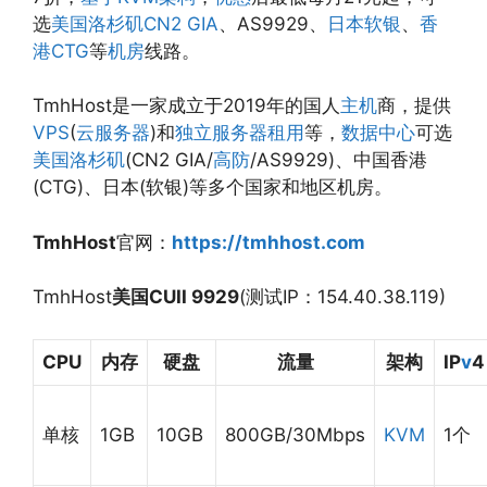
选
美国洛杉矶CN2 GIA
、AS9929、
日本软银
、
香
港CTG
等
机房
线路。
TmhHost是一家成立于2019年的国人
主机
商，提供
VPS
(
云服务器
)和
独立服务器租用
等，
数据中心
可选
美国洛杉矶
(CN2 GIA/
高防
/AS9929)、中国香港
(CTG)、日本(软银)等多个国家和地区机房。
TmhHost
官网：
https://tmhhost.com
TmhHost
美国CUII 9929
(测试IP：154.40.38.119)
CPU
内存
硬盘
流量
架构
IP
v
4
单核
1GB
10GB
800GB/30Mbps
KVM
1个