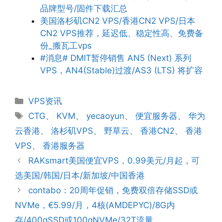
品牌型号/固件下载汇总
美国洛杉矶CN2 VPS/香港CN2 VPS/日本
CN2 VPS推荐，延迟低、稳定性高、免费备
份_搬瓦工vps
#消息# DMIT暂停销售 AN5 (Next) 系列
VPS，AN4(Stable)过渡/AS3 (LTS) 将扩容
分
VPS资讯
类
标
CTG
、
KVM
、
yecaoyun
、
便宜服务器
、
华为
签
云香港
、
洛杉矶VPS
、
野草云
、
香港CN2
、
香港
VPS
、
香港服务器
RAKsmart美国便宜VPS，0.99美元/月起，可
选美国/韩国/日本/新加坡/中国香港
contabo：20周年促销，免费双倍存储SSD或
NVMe，€5.99/月，4核(AMDEPYC)/8G内
存/400gSSD或100gNVMe/32T流量