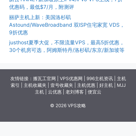
优惠码，最低$7/月，附测评
丽萨主机上新：美国洛杉矶
Astound/WaveBroadband 双ISP住宅家宽 VDS，
9折优惠
justhost夏季大促，不限流量VPS，最高5折优惠，
30个机房可选，阿姆斯特丹/洛杉矶/东京/新加坡等
友情链接：
搬瓦工官网
|
VPS优惠网
|
996主机资讯
|
主机
索引
|
主机收藏夹
|
壹号收藏夹
|
主机优惠
|
好主机
|
MJJ
主机
|
云优惠
|
老刘博客
|
便宜云
© 2026 VPS攻略