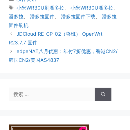
类
标
小米WR30U刷潘多拉
、
小米WR30U潘多拉
、
签
潘多拉
、
潘多拉固件
、
潘多拉固件下载
、
潘多拉
固件刷机
JDCloud RE-CP-02（鲁班） OpenWrt
R23.7.7 固件
edgeNAT八月优惠：年付7折优惠，香港CN2/
韩国CN2/美国AS4837
搜
索：