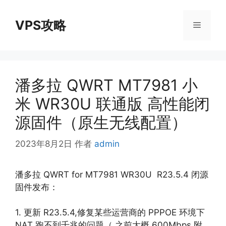
跳
至
VPS攻略
菜
内
容
单
潘多拉 QWRT MT7981 小
米 WR30U 联通版 高性能闭
源固件（原生无线配置）
2023年8月2日
作者
admin
潘多拉 QWRT for MT7981 WR30U R23.5.4 闭源
固件发布：
1. 更新 R23.5.4,修复某些运营商的 PPPOE 环境下
NAT 跑不到千兆的问题（ 之前大概 600Mbps 附