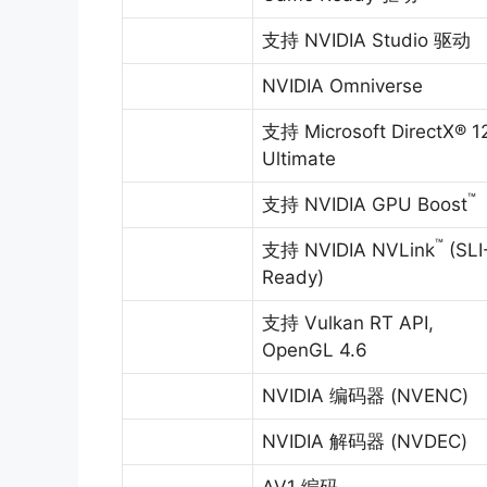
支持 NVIDIA Studio 驱动
NVIDIA Omniverse
支持 Microsoft DirectX® 1
Ultimate
™
支持 NVIDIA GPU Boost
™
支持 NVIDIA NVLink
(SLI
Ready)
支持 Vulkan RT API,
OpenGL 4.6
NVIDIA 编码器 (NVENC)
NVIDIA 解码器 (NVDEC)
AV1 编码