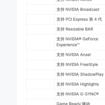
支持 NVIDIA Broadcast
支持 PCI Express 第 4 代
支持 Resizable BAR
支持 NVIDIA® GeForce
Experience™
支持 NVIDIA Ansel
支持 NVIDIA FreeStyle
支持 NVIDIA ShadowPlay
支持 NVIDIA Highlights
支持 NVIDIA G-SYNC®
Game Ready 驱动