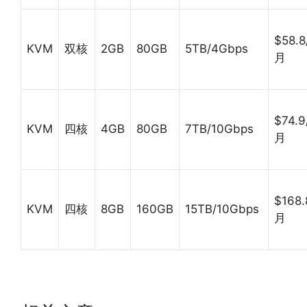
$58.8
KVM
双核
2GB
80GB
5TB/4Gbps
月
$74.9
KVM
四核
4GB
80GB
7TB/10Gbps
月
$168.
KVM
四核
8GB
160GB
15TB/10Gbps
月