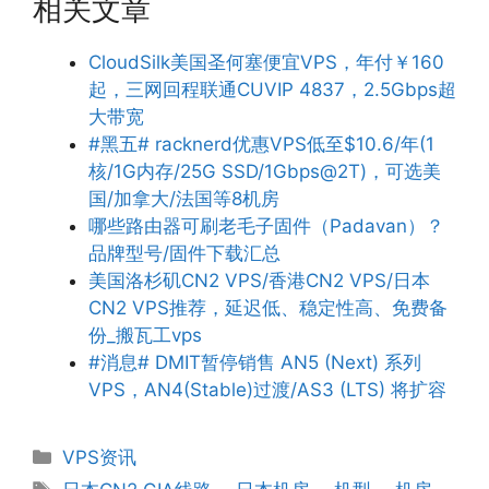
相关文章
CloudSilk美国圣何塞便宜VPS，年付￥160
起，三网回程联通CUVIP 4837，2.5Gbps超
大带宽
#黑五# racknerd优惠VPS低至$10.6/年(1
核/1G内存/25G SSD/1Gbps@2T)，可选美
国/加拿大/法国等8机房
哪些路由器可刷老毛子固件（Padavan）？
品牌型号/固件下载汇总
美国洛杉矶CN2 VPS/香港CN2 VPS/日本
CN2 VPS推荐，延迟低、稳定性高、免费备
份_搬瓦工vps
#消息# DMIT暂停销售 AN5 (Next) 系列
VPS，AN4(Stable)过渡/AS3 (LTS) 将扩容
分
VPS资讯
类
标