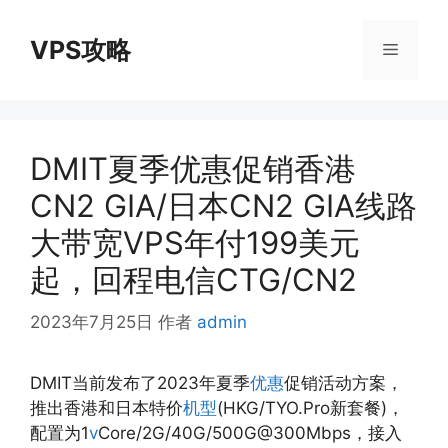
跳
至
VPS攻略
菜
内
容
单
DMIT夏季优惠促销香港
CN2 GIA/日本CN2 GIA线路
大带宽VPS年付199美元
起，回程电信CTG/CN2
2023年7月25日
作者
admin
DMIT当前发布了2023年夏季
优惠
促销活动方案，
推出香港和日本特价
机型
(HKG/TYO.Pro新套餐)，
配置为1
v
Core/2G/40G/500G@300Mbps，接入