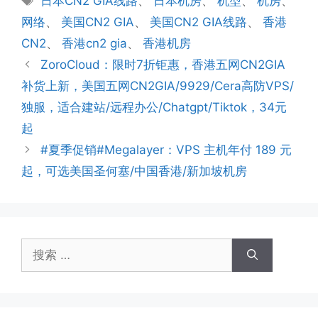
日本CN2 GIA线路
、
日本机房
、
机型
、
机房
、
签
网络
、
美国CN2 GIA
、
美国CN2 GIA线路
、
香港
CN2
、
香港cn2 gia
、
香港机房
ZoroCloud：限时7折钜惠，香港五网CN2GIA
补货上新，美国五网CN2GIA/9929/Cera高防VPS/
独服，适合建站/远程办公/Chatgpt/Tiktok，34元
起
#夏季促销#Megalayer：VPS 主机年付 189 元
起，可选美国圣何塞/中国香港/新加坡机房
搜
索：