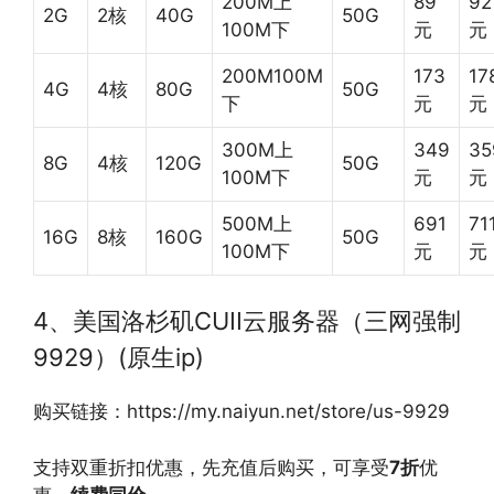
200M上
89
92
2G
2核
40G
50G
100M下
元
元
200M100M
173
17
4G
4核
80G
50G
下
元
元
300M上
349
35
8G
4核
120G
50G
100M下
元
元
500M上
691
71
16G
8核
160G
50G
100M下
元
元
4、美国洛杉矶CUII云服务器（三网强制
9929）(原生ip)
购买链接：https://my.naiyun.net/store/us-9929
支持双重折扣优惠，先充值后购买，可享受
7
折
优