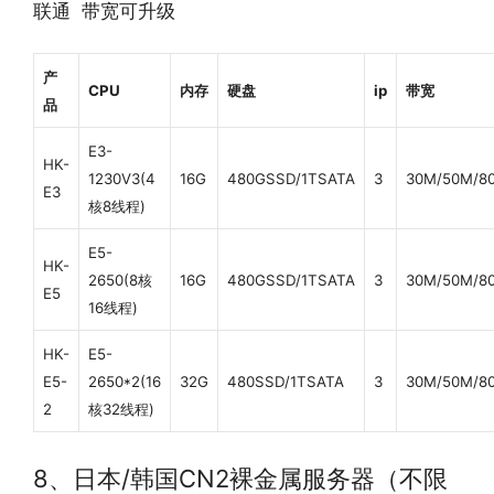
联通 带宽可升级
产
CPU
内存
硬盘
ip
带宽
品
E3-
HK-
1230V3(4
16G
480GSSD/1TSATA
3
30M/50M/8
E3
核8线程)
E5-
HK-
2650(8核
16G
480GSSD/1TSATA
3
30M/50M/8
E5
16线程)
HK-
E5-
E5-
2650*2(16
32G
480SSD/1TSATA
3
30M/50M/8
2
核32线程)
8、日本/韩国CN2裸金属服务器（不限