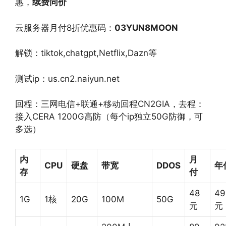
惠，
续费同价
云服务器月付8折优惠码：
03YUN8MOON
解锁：tiktok,chatgpt,Netflix,Dazn等
测试ip：us.cn2.naiyun.net
回程：三网电信+联通+移动回程CN2GIA，去程：
接入CERA 1200G高防（每个ip独立50G防御，可
多选）
内
月
CPU
硬盘
带宽
DDOS
年
存
付
48
49
1G
1核
20G
100M
50G
元
元