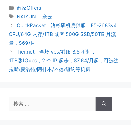
分
商家Offers
类
标
NAIYUN
、
奈云
签
QuickPacket：洛杉矶机房独服，E5-2683v4
CPU/64G 内存/1TB 或者 500G SSD/50TB 月流
量，$69/月
Tier.net：全场 vps/独服 8.5 折起，
1TB@1Gbps，2 个 IP 起步，$7.64/月起，可选达
拉斯/夏洛特/阿什本/本德/纽约等机房
搜
索：