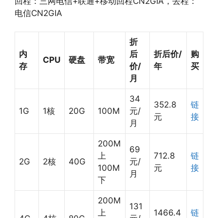
回程：三网电信+联通+移动回程CN2GIA，去程：
电信CN2GIA
折
内
后
折后价/
购
CPU
硬盘
带宽
存
价/
年
买
月
34
352.8
链
1G
1核
20G
100M
元/
元
接
月
200M
69
上
712.8
链
2G
2核
40G
元/
100M
元
接
月
下
200M
131
上
1466.4
链