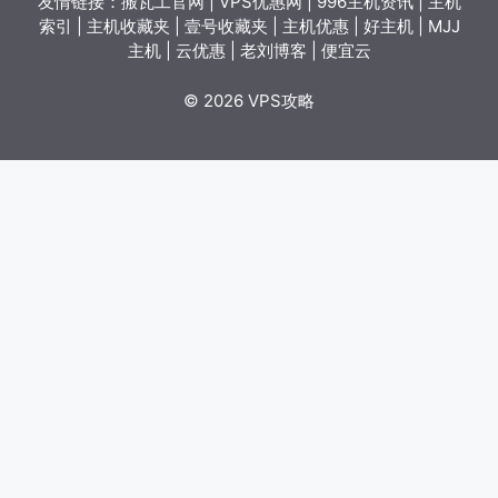
友情链接：
搬瓦工官网
|
VPS优惠网
|
996主机资讯
|
主机
索引
|
主机收藏夹
|
壹号收藏夹
|
主机优惠
|
好主机
|
MJJ
主机
|
云优惠
|
老刘博客
|
便宜云
© 2026 VPS攻略