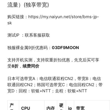
流量）(独享带宽)
购买链接：https://my.naiyun.net/store/bms-jp-
sk
测试IP ：联系客服获取
独服裸金属9折优惠码：
03DF9MOON
支持开机实测，支持双重折扣优惠，先充后买可享
受
8
折
，
续费同价
日本可选带宽A：电信联通双程CN2，带宽B：电信
联通回程CN2；韩国可选带宽C：电信回程CN2；带
宽D：回程：软银+NTT；去程：软银+NTT
产
硬
CPU
内存
ip
带宽