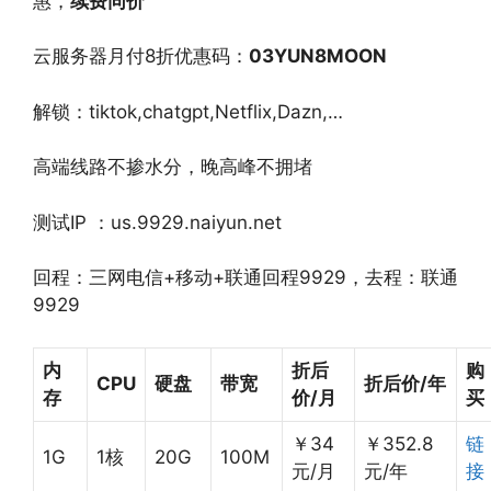
惠，
续费同价
云服务器月付8折优惠码：
03YUN8MOON
解锁：tiktok,chatgpt,Netflix,Dazn,…
高端线路不掺水分，晚高峰不拥堵
测试IP ：us.9929.naiyun.net
回程：三网电信+移动+联通回程9929，去程：联通
9929
内
折后
购
CPU
硬盘
带宽
折后价/年
存
价/月
买
￥34
￥352.8
链
1G
1核
20G
100M
元/月
元/年
接