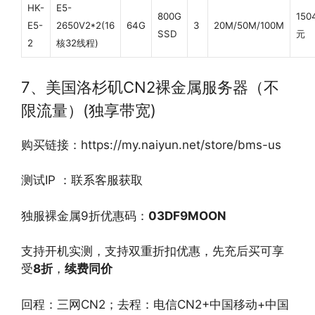
HK-
E5-
800G
150
E5-
2650V2*2(16
64G
3
20M/50M/100M
SSD
元
2
核32线程)
7、美国洛杉矶CN2裸金属服务器（不
限流量）(独享带宽)
购买链接：https://my.naiyun.net/store/bms-us
测试IP ：联系客服获取
独服裸金属9折优惠码：
03DF9MOON
支持开机实测，支持双重折扣优惠，先充后买可享
受
8
折
，
续费同价
回程：三网CN2；去程：电信CN2+中国移动+中国