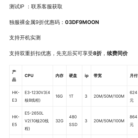
测试IP ：联系客服获取
独服裸金属9折优惠码：
03DF9MOON
支持开机实测
支持双重折扣优惠，先充后买可享受
8
折
，
续费同价
产
CPU
内存
硬盘
ip
带宽
月付
品
HK-
E3-1230V3(4
624
16G
1T
3
20M/50M/100M
E3
核8线程)
元
E5-2650L
HK-
480
864
V2(10核20线
32G
3
20M/50M/100M
E5
SSD
元
程)